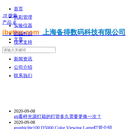
首页
끠
搜索
色彩管理
产品
ꀁ
实验仪器
ibetter.com
上海备得数码科技有限公司
产品
智能数码
文章
技术支持
知识分享
文章分类结果
新闻资讯
公司介绍
We hope these information are helpful to you
联系我们
2020-09-08
gti看样光源灯箱的灯管多久需要更换一次？
2020-09-08
graphiclite100 D5000 Color Viewing Lamp灯管介绍