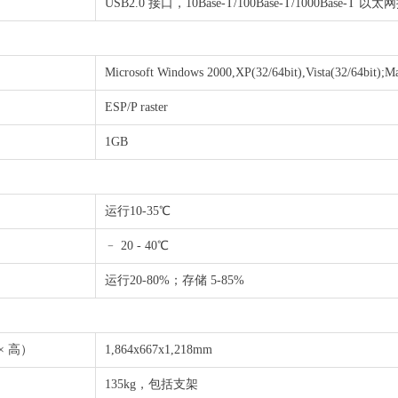
USB2.0 接口，10Base-T/100Base-T/1000Base-T 以
Microsoft Windows 2000,XP(32/64bit),Vista(32/64
ESP/P raster
1GB
运行10-35℃
﹣ 20 - 40℃
运行20-80%；存储 5-85%
× 高）
1,864x667x1,218mm
135kg，包括支架