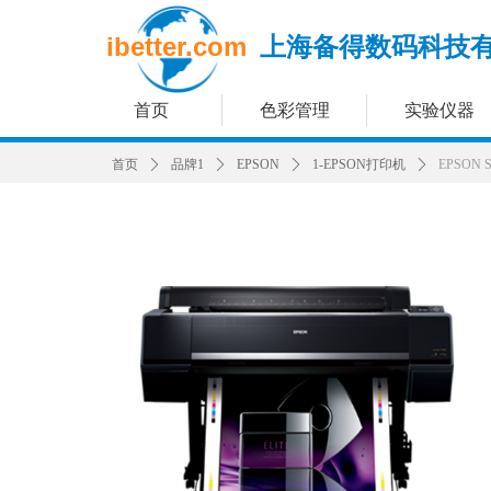
ibetter.com
上海备得数码科技
首页
色彩管理
实验仪器
首页
ꄲ
品牌1
ꄲ
EPSON
ꄲ
1-EPSON打印机
ꄲ
EPSON