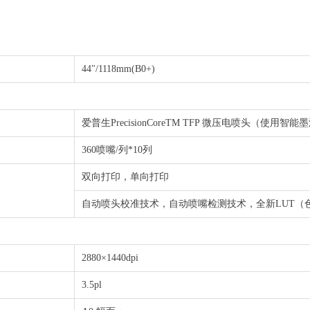
44"/1118mm(B0+)
爱普生PrecisionCoreTM TFP 微压电喷头（使用智
360喷嘴/列*10列
双向打印，单向打印
自动喷头校准技术，自动喷嘴检测技术，全新LUT（
2880×1440dpi
3.5pl