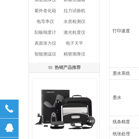
紫外老化箱
拉力试验机
电导率仪
水质检测仪
打印速度
刮板细度计
激光粒度仪
表面张力仪
电子天平
智能测温仪
精密测厚仪
热销产品推荐
ꁔ
墨水系统
墨水
끅
넳
넲
线条精度
뀩
纸张处理