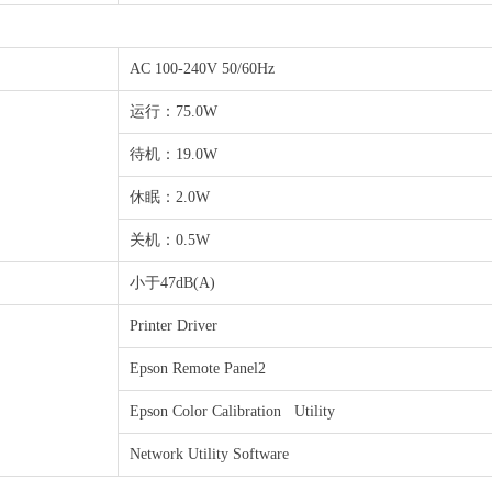
AC 100-240V 50/60Hz
运行：75.0W
待机：19.0W
休眠：2.0W
关机：0.5W
小于47dB(A)
Printer Driver
Epson Remote Panel2
Epson Color Calibration Utility
Network Utility Software