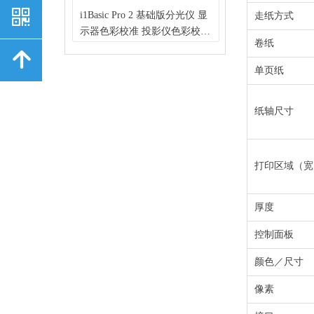
낃
d DV2T粘度计
r P7080 大幅
m 2 阿姆斯特丹
展色仪 50mm定
台式分光光度仪
分光光度仪 便
rd 标准版分光密度
i1Basic Pro 2 基础版分光仪 显
X-Rite Judge 
走纸方式
触屏操作200
 610mm宽
仪
适性仪
测色仪 高精度
础款工业分光仪
 印刷包装行
示器色彩校准 投影仪色彩校准
箱 可选配双日光
卷纸
4个扭矩可选
替代7910打
荷兰 IGT）
荷兰 IGT）
透射 多孔径可
）
e 爱色丽）
色带色表扫描（X-Rite 爱色
D50/CWF/U30/A
녕
V/DV2THA/DV2THB
爱普生）
SCE数据
丽）
爱色丽印刷常用观
单页纸
纸轴尺寸
打印区域（宽
厚度
控制面板
颜色／尺寸
像素