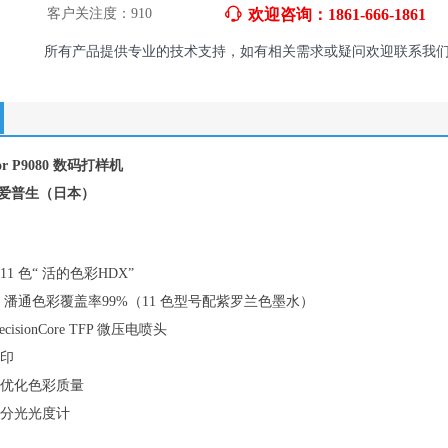
客户关注度：
910
ꁱ
欢迎咨询：1861-666-1861
所有产品提供专业的技术支持，如有相关需求或疑问欢迎联系我
or P9080 数码打样机
 爱普生（日本）
1 色“ 活的色彩HDX”
ne® 潘通色彩覆盖率99%（11 色型号配紫罗兰色墨水）
cisionCore TFP 微压电喷头
印
术优化色彩质量
分光光度计