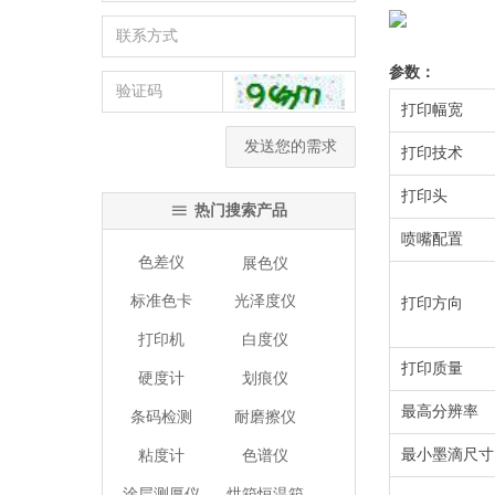
参数：
打印幅宽
发送您的需求
打印技术
打印头
热门搜索产品
ꁔ
喷嘴配置
色差仪
展色仪
标准色卡
光泽度仪
打印方向
打印机
白度仪
打印质量
硬度计
划痕仪
最高分辨率
条码检测
耐磨擦仪
最小墨滴尺寸
粘度计
色谱仪
涂层测厚仪
烘箱恒温箱