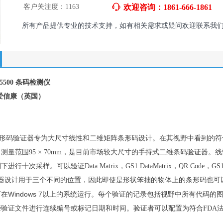
客户关注度：
1163
ꁱ
欢迎咨询：1861-666-1861
所有产品提供专业的技术支持，如有相关需求或疑问欢迎联系我
15500 条码检测仪
n 爱信康（英国）
15500条形码验证器专为大尺寸线性和二维矩阵条形码设计。在其视野中看
测量范围95 × 70mm，是目前市场较大尺寸的手持式二维条码验证器。线性
十次采样。可以验证Data Matrix，GS1 DataMatrix，QR Code，GS1 QR
证器设计用于三个不同的位置，因此即使是形状笨拙的物体上的条形码也可
在Windows 7以上的系统运行。
每个验证的记录包括视野中所有代码的
证文件进行连续编号或标记日期和时间。验证者可以配置为符合FDA法规21 CF