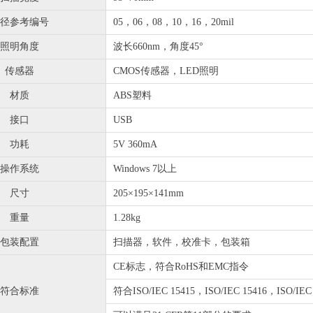
QC 五光源比色灯
径参考编号
05，06，08，10，16，20mil
照明角度
波长660nm，角度45°
/UV N7背景色
察光源箱
传感器
CMOS传感器，LED照明
材质
ABS塑料
接口
USB
功耗
5V 360mA
操作系统
Windows 7以上
尺寸
205×195×141mm
重量
1.28kg
包装配置
扫描器，软件，校准卡，包装箱
CE标志，符合RoHS和EMC指令
符合标准
符合ISO/IEC 15415，ISO/IEC 15416，ISO/IEC 