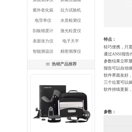
紫外老化箱
拉力试验机
电导率仪
水质检测仪
刮板细度计
激光粒度仪
特点：
表面张力仪
电子天平
轻巧便携，只需U
智能测温仪
精密测厚仪
通过ANSI报告作
参数结果立即
热销产品推荐
ꁔ
报告可以自动
软件界面友好
三个位置可以
软件持续更新，
넳
넲
参数：