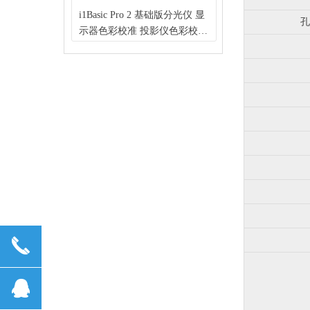
d DV2T粘度计
r P7080 大幅
m 2 阿姆斯特丹
展色仪 50mm定
台式分光光度仪
分光光度仪 便
rd 标准版分光密度
i1Basic Pro 2 基础版分光仪 显
X-Rite Judge 
孔
触屏操作200
 610mm宽
仪
适性仪
测色仪 高精度
础款工业分光仪
 印刷包装行
示器色彩校准 投影仪色彩校准
箱 可选配双日光
4个扭矩可选
替代7910打
荷兰 IGT）
荷兰 IGT）
透射 多孔径可
）
e 爱色丽）
色带色表扫描（X-Rite 爱色
D50/CWF/U30/A
V/DV2THA/DV2THB
爱普生）
SCE数据
丽）
爱色丽印刷常用观
끅
뀩