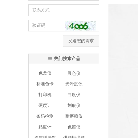
发送您的需求
热门搜索产品
ꁔ
色差仪
展色仪
标准色卡
光泽度仪
打印机
白度仪
硬度计
划痕仪
条码检测
耐磨擦仪
粘度计
色谱仪
涂层测厚仪
烘箱恒温箱