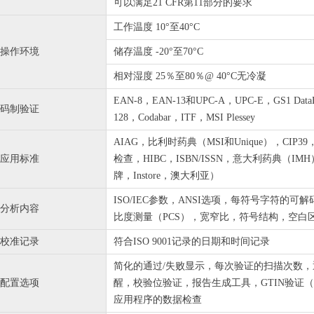
可以满足21 CFR第11部分的要求
工作温度 10°至40°C
操作环境
储存温度 -20°至70°C
相对湿度 25％至80％@ 40°C无冷凝
EAN-8，EAN-13和UPC-A，UPC-E，GS1 DataBa
码制验证
128，Codabar，ITF，MSI Plessey
AIAG，比利时药典（MSI和Unique），C
应用标准
检查，HIBC，ISBN/ISSN，意大利药典（IM
牌，Instore，澳大利亚）
ISO/IEC参数，ANSI选项，每符号字符的
分析内容
比度测量（PCS），宽窄比，符号结构，空白
校准记录
符合ISO 9001记录的日期和时间记录
简化的通过/失败显示，每次验证的扫描次数
配置选项
醒，校验位验证，报告生成工具，GTIN验证
应用程序的数据检查