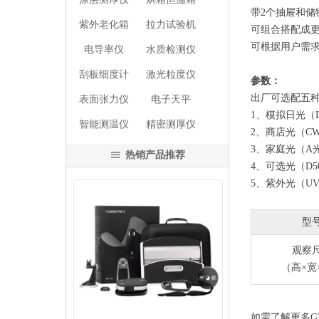
带2个抽屉和储
紫外老化箱
拉力试验机
可组合搭配成
可根据用户需
电导率仪
水质检测仪
刮板细度计
激光粒度仪
参数：
出厂可选配五
表面张力仪
电子天平
1、模拟日光（D
智能测温仪
精密测厚仪
2、商店光（CW
3、家庭光（A
热销产品推荐
ꁔ
4、可选光（D50，
5、紫外光（U
型
观察
넳
넲
（高×宽
如需了解更多G