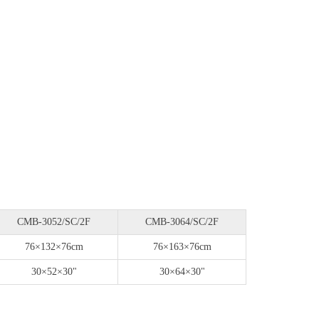
CMB-3052/SC/2F
CMB-3064/SC/2F
76×132×76cm
76×163×76cm
30×52×30"
30×64×30"