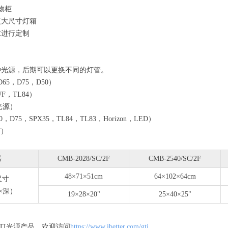
物柜
更大尺寸灯箱
求进行定制
种光源，后期可以更换不同的灯管。
65，D75，D50）
F，TL84）
光源）
D75，SPX35，TL84，TL83，Horizon，LED）
V）
号
CMB-2028/SC/2F
CMB-2540/SC/2F
48×71×51cm
64×102×64cm
尺寸
×深）
19×28×20"
25×40×25"
TI光源产品，欢迎访问
https://www.ibetter.com/gti