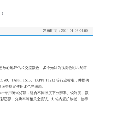
们！
发布时间：
2024-01-26
04:00
，帮助您放心地评估和交流颜色，多个光源为视觉色彩匹配评
TCC #9、TAPPI T515、TAPPI T1212 等行业标准，并提供
品牌供应链指定使用比色光源箱。
ebcam专用测试灯箱，适合不同照度下分辨率、锐利度、颜
524等，进行色彩还原、分辨率等相关之测试。灯箱内置扩散板，使得