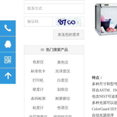
끅
发送您的需求
뀩
热门搜索产品
ꁔ
낃
色差仪
展色仪
标准色卡
光泽度仪
녕
特点：
打印机
白度仪
多种尺寸和型
硬度计
划痕仪
符合ASTM、I
包含NIST可
条码检测
耐磨擦仪
多种光源可以
粘度计
色谱仪
ColorGuar
自动光源排序
涂层测厚仪
烘箱恒温箱