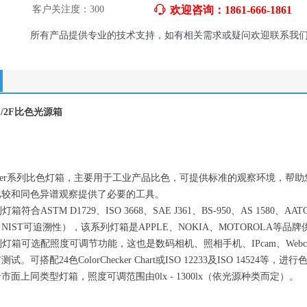
客户关注度：
300
ꁱ
欢迎咨询：1861-666-1861
所有产品提供专业的技术支持，如有相关需求或疑问欢迎联系我
C/2F比色光源箱
orMatcher系列比色灯箱，主要用于工业产品比色，可提供标准的观察环境
比较和同色异谱观察提供了必要的工具。
列灯箱符合ASTM D1729、ISO 3668、SAE J361、BS-950、AS 1580、AA
NIST可追溯性），该系列灯箱是APPLE、NOKIA、MOTOROLA等
2F系列灯箱可选配照度可调节功能，这也是数码相机、照相手机、IPcam、W
。可搭配24色ColorChecker Chart或ISO 12233及ISO 14
面上同类型灯箱，照度可调范围由0lx - 1300lx（依光源种类而定）。