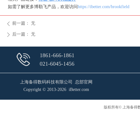
如需了解更多博勒飞产品，欢迎访问
https://ibetter.com/brookfield
前一篇：
无
ꄴ
后一篇：
无
ꄲ
1861-666-1861
021-6045-1456
上海备得数码科技有限公司 总部官网
Copyright © 2013-2026 iBetter.com
版权所有© 上海备得