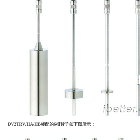
DV2TRV/HA/HB标配的6根转子如下图所示：