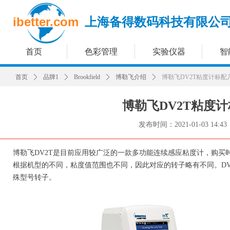
ibetter.com
上海备得数码科技有限公
首页
色彩管理
实验仪器
智
首页
ꄲ
品牌1
ꄲ
Brookfield
ꄲ
博勒飞介绍
ꄲ
博勒飞DV2T粘度计标配
博勒飞DV2T粘度
发布时间：
2021-01-03
14:43
博勒飞DV2T是目前应用较广泛的一款多功能连续感应粘度计，购买
根据机型的不同，粘度值范围也不同，因此对应的转子略有不同。DV2TL
殊型号转子。