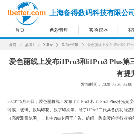
ibetter.com
上海备得数码科技有限公
首页
色彩管理
实验仪器
智
首页
ꄲ
品牌1
ꄲ
X-Rite
ꄲ
X-Rite资讯
ꄲ
爱色丽线上发布i1Pro3和i1P
爱色丽线上发布i1Pro3和i1Pro3 Pl
有提
发布时间：
2020-05-20
05:00
2020年5月20日，爱色丽将线上发布了i1 Pro3 和 i1 Pro3 
薄膜、玻璃、数码印花、数字印刷等。除了i1Pro2二代具备的功
（亮度测量范围），其中Plus专用于广告、纺织、陶瓷喷绘等行业