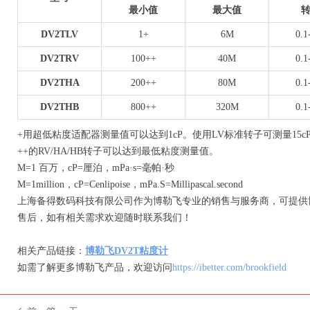
最小值
最大值
DV2TLV
1+
6M
0.1
DV2TRV
100++
40M
0.1
DV2THA
200++
80M
0.1
DV2THB
800++
320M
0.1
+用超低粘度适配器测量值可以达到1cP。使用LV标准转子可测量15c
++的RV/HA/HB转子可以达到最低粘度测量值。
M=1 百万，cP=厘泊，mPa·s=毫帕·秒
M=1million，cP=Cenlipoise，mPa.S=Millipascal.second
上海备得数码科技有限公司作为博勒飞专业的销售与服务商，可提供
售后，如有相关需求欢迎随时联系我们！
相关产品链接：
博勒飞DV2T粘度计
如需了解更多博勒飞产品，欢迎访问
https://ibetter.com/brookfield