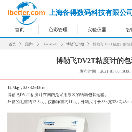
ibetter.com
上海备得数码科技有限公
首页
色彩管理
实验仪器
智
首页
ꄲ
品牌1
ꄲ
Brookfield
ꄲ
博勒飞介绍
ꄲ
博勒飞DV2T粘度计的
博勒飞DV2T粘度计的
发布时间：
2021-01-03
19:06
12.5kg，55×32×45cm
博勒飞DV2T粘度计在国内是采用原装的纸箱包装运输。
外箱的毛重约12.5kg，仪器净重约11kg，外箱尺寸长55×宽32×高45c