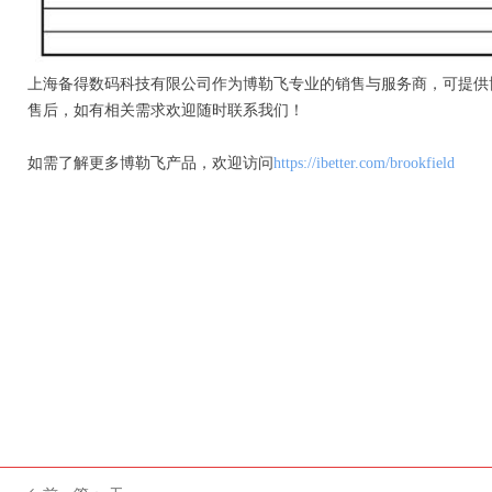
上海备得数码科技有限公司作为博勒飞专业的销售与服务商，可提供
售后，如有相关需求欢迎随时联系我们！
如需了解更多博勒飞产品，欢迎访问
https://ibetter.com/brookfield