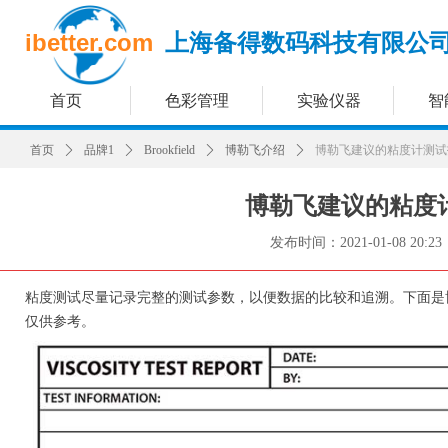
ibetter.com
上海备得数码科技有限公
首页
色彩管理
实验仪器
智
首页
ꄲ
品牌1
ꄲ
Brookfield
ꄲ
博勒飞介绍
ꄲ
博勒飞建议的粘度计测试
博勒飞建议的粘度
发布时间：
2021-01-08
20:23
粘度测试尽量记录完整的测试参数，以便数据的比较和追溯。下面是
仅供参考。