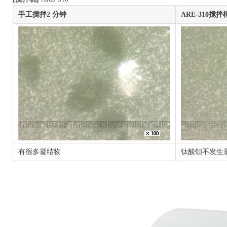
手工搅拌2 分钟
ARE-310搅拌
有很多凝结物
钛酸钡不发生