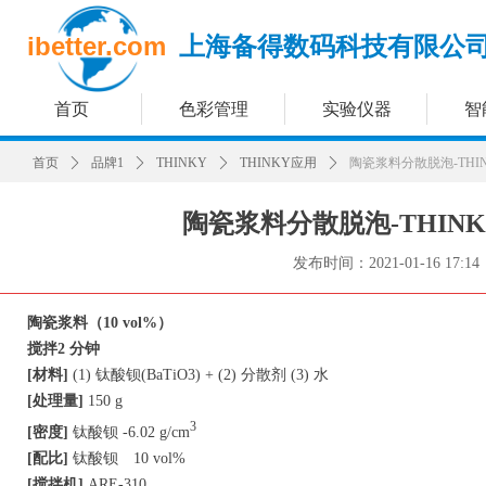
ibetter.com
上海备得数码科技有限公
首页
色彩管理
实验仪器
智
首页
ꄲ
品牌1
ꄲ
THINKY
ꄲ
THINKY应用
ꄲ
陶瓷浆料分散脱泡-THIN
陶瓷浆料分散脱泡-THINKY
发布时间：
2021-01-16
17:14
陶瓷浆料（10 vol%）
搅拌2 分钟
[材料]
(1) 钛酸钡(BaTiO3) + (2) 分散剂 (3) 水
[处理量]
150 g
3
[密度]
钛酸钡 -6.02 g/cm
[配比]
钛酸钡 10 vol%
[搅拌机]
ARE-310