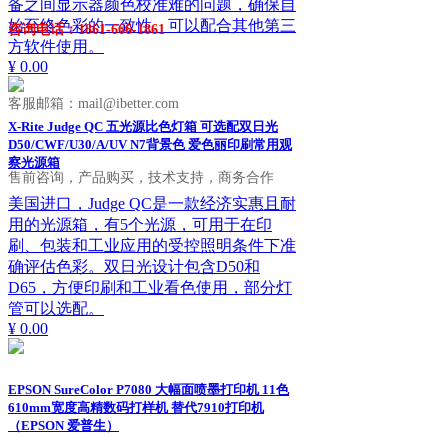
备之间显示器颜色校准难的问题，确保自
始至终色彩的一致性。可以配合其他第三
咨询电话：1861-666-1861
方软件使用。
¥ 0.00
客服邮箱：mail@ibetter.com
X-Rite Judge QC 五光源比色灯箱 可选配双日光
D50/CWF/U30/A/UV N7背景色 爱色丽印刷常用观
察光源箱
售前咨询，产品购买，技术支持，商务合作
美国进口，Judge QC是一款经济实惠且耐
用的光源箱，有5个光源，可用于在印
刷、包装和工业应用的受控照明条件下准
确评估色彩。双日光设计包含D50和
D65，方便印刷和工业看色使用，部分灯
管可以选配。
¥ 0.00
EPSON SureColor P7080 大幅面喷墨打印机 11色
610mm宽度高精数码打样机 替代7910打印机
（EPSON 爱普生）