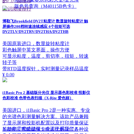
热门产品推荐
6
版色号查询（M40115B色卡）
知识阅读排行
博勒飞Brookfield DV2T粘度计 数显旋转粘度计 触
屏操作200档转速连续感应 4个扭矩可选
DV2TLV/DV2TRV/DV2THA/DV2THB
美国原装进口，数显旋转粘度计
彩色触屏中英文界面，操作方便
可显示粘度，温度，剪切率，扭矩，转速
转子等
带RTD温度探针，实时测量记录样品温度
¥ 0.00
i1Basic Pro 2 基础版分光仪 显示器色彩校准 投影仪
色彩校准 色带色表扫描（X-Rite 爱色丽）
美国进口，i1Basic Pro 2是一种实惠、专业
的光谱色彩测量解决方案。该款产品兼顾
了显示屏和投影机配置以及打印质量保证
ꁱ
如有需求或疑问，欢迎联系我们！
等功能，帮助成像专业人士解决了各种设