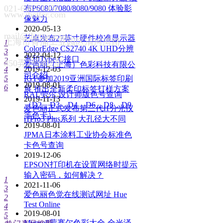
021-6045-1456
布P6080/7080/8080/9080 体验影
www.ibetter.com
像魅力
2020-05-13
mail@ibetter.com
艺卓发布27英寸硬件校准显示器
上海市青浦工业园区清河湾路
1
ColorEdge CS2740 4K UHD分辨
3
2022-04-12
率和Type-C接口
2
850弄2号402室
爱色丽（上海）色彩科技有限公
2019-12-03
4
司介绍
5
IGT参加2019亚洲国际标签印刷
2019-08-01
6
展 推出全新柔印标签打样方案
RAL劳尔 设计师版色号查询
2019-11-13
（D2，D3，D4，D6，D8，D9
爱色丽正式发布第三代i1分光仪
等色卡）
i1Pro3 Plus系列 大孔径大不同
2019-08-01
JPMA日本涂料工业协会标准色
卡色号查询
2019-12-06
EPSON打印机在设置网络时提示
输入密码，如何解决？
1
2021-11-06
3
爱色丽色觉在线测试网址 Hue
2
Test Online
4
2019-08-01
5
Munsell蒙赛尔色彩大全-全光泽