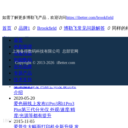
如需了解更多博勒飞产品，欢迎访问
https://ibetter.com/brookfield
首页
ꄲ
品牌1
ꄲ
Brookfield
ꄲ
博勒飞常见问题解答
ꄲ
同样的
ꄴ
前一篇：
无
首页
色彩管理
ꄲ
后一篇：
无
上海备得数码科技有限公司 总部官网
实验仪器
智能数码
Copyright © 2013-2026 iBetter.com
合作品牌
资讯阅读排行
专题产品
技术支持
2019-01-01
联系我们
美国X-Rite爱色丽公司发展历程
介绍
2020-05-20
爱色丽线上发布i1Pro3和i1Pro3
Plus第三代分光仪 外观/速度/精
度/光源等都有提升
1861-666-1861
2015-11-05
爱普生大幅面打印机全新升级 发