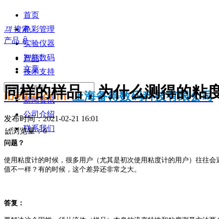
首页
끠
搜索
色彩管理
产品
ꀁ
实验仪器
智能数码
产品
文章
技术支持
知识分享
同样的样品，为什么测得的粘
ibetter.com
上海备得数码科技有限公司
新闻资讯
公司介绍
发布时间：
2021-02-21
16:01
联系我们
넶
浏览量：
0
问题？
使用粘度计的时候，很多用户（尤其是初次使用粘度计的用户）往往会
值不一样？有的时候，这个差异还非常之大。
答复：