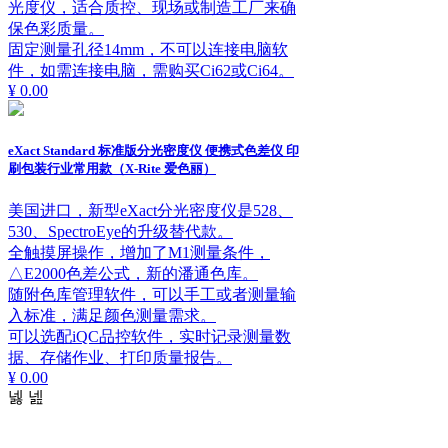
光度仪，适合质控、现场或制造工厂来确
保色彩质量。
固定测量孔径14mm，不可以连接电脑软
件，如需连接电脑，需购买Ci62或Ci64。
¥ 0.00
eXact Standard 标准版分光密度仪 便携式色差仪 印
刷包装行业常用款（X-Rite 爱色丽）
美国进口，新型eXact分光密度仪是528、
530、SpectroEye的升级替代款。
全触摸屏操作，增加了M1测量条件，
△E2000色差公式，新的潘通色库。
随附色库管理软件，可以手工或者测量输
入标准，满足颜色测量需求。
可以选配iQC品控软件，实时记录测量数
据、存储作业、打印质量报告。
¥ 0.00
넳
넲