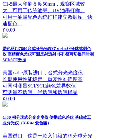
C1-5最大印刷宽度50mm，观察区域较
大，可用于传统油墨、UV油墨打样。
可用于油墨配色系统打样建立数据库，快
速配色。
¥ 0.00
爱色丽Ci7800台式分光光度仪 x-rite积分球式测色
仪 高精度色差仪可测反射透射 多孔径可切换同时测
SCI/SCE数据
美国x-rite原装进口，台式分光光度仪
长期使用性能稳定，重复性准确度高
可同时测量SCI/SCE颜色差异数值
可测量不透明、半透明和透明样品
¥ 0.00
Ci60 积分球式分光光度仪 便携式色差仪 基础款工
业分光仪（X-Rite 爱色丽）
美国进口，这是一款入门级的积分球分光