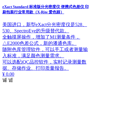
eXact Standard 标准版分光密度仪 便携式色差仪 印
刷包装行业常用款（X-Rite 爱色丽）
美国进口，新型eXact分光密度仪是528、
530、SpectroEye的升级替代款。
全触摸屏操作，增加了M1测量条件，
△E2000色差公式，新的潘通色库。
随附色库管理软件，可以手工或者测量输
入标准，满足颜色测量需求。
可以选配iQC品控软件，实时记录测量数
据、存储作业、打印质量报告。
¥ 0.00
넳
넲