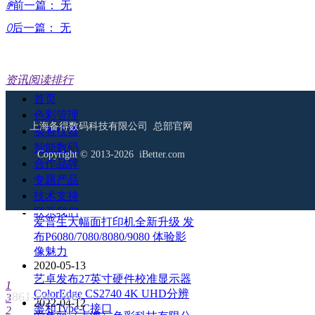
ꄴ
前一篇：
无
ꄲ
后一篇：
无
资讯阅读排行
首页
2019-01-01
色彩管理
美国X-Rite爱色丽公司发展历程
上海备得数码科技有限公司 总部官网
实验仪器
介绍
智能数码
2020-05-20
Copyright © 2013-2026 iBetter.com
合作品牌
爱色丽线上发布i1Pro3和i1Pro3
Plus第三代分光仪 外观/速度/精
专题产品
度/光源等都有提升
技术支持
2015-11-05
联系我们
爱普生大幅面打印机全新升级 发
布P6080/7080/8080/9080 体验影
像魅力
2020-05-13
艺卓发布27英寸硬件校准显示器
1
ColorEdge CS2740 4K UHD分辨
1861-666-1861
3
2022-04-12
率和Type-C接口
2