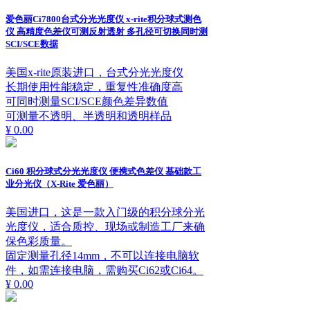
爱色丽Ci7800台式分光光度仪 x-rite积分球式测色
仪 高精度色差仪可测反射透射 多孔径可切换同时测
SCI/SCE数据
美国x-rite原装进口，台式分光光度仪
长期使用性能稳定，重复性准确度高
可同时测量SCI/SCE颜色差异数值
可测量不透明、半透明和透明样品
¥ 0.00
Ci60 积分球式分光光度仪 便携式色差仪 基础款工
业分光仪（X-Rite 爱色丽）
美国进口，这是一款入门级的积分球分光
光度仪，适合质控、现场或制造工厂来确
保色彩质量。
固定测量孔径14mm，不可以连接电脑软
件，如需连接电脑，需购买Ci62或Ci64。
¥ 0.00