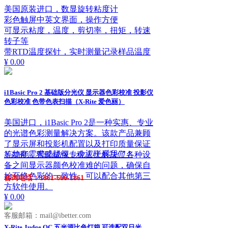
美国原装进口，数显旋转粘度计
彩色触屏中英文界面，操作方便
可显示粘度，温度，剪切率，扭矩，转速
转子等
带RTD温度探针，实时测量记录样品温度
¥ 0.00
i1Basic Pro 2 基础版分光仪 显示器色彩校准 投影仪
色彩校准 色带色表扫描（X-Rite 爱色丽）
美国进口，i1Basic Pro 2是一种实惠、专业
的光谱色彩测量解决方案。该款产品兼顾
了显示屏和投影机配置以及打印质量保证
ꁱ
如有需求或疑问，欢迎联系我们！
等功能，帮助成像专业人士解决了各种设
备之间显示器颜色校准难的问题，确保自
始至终色彩的一致性。可以配合其他第三
咨询电话：1861-666-1861
方软件使用。
¥ 0.00
客服邮箱：mail@ibetter.com
X-Rite Judge QC 五光源比色灯箱 可选配双日光