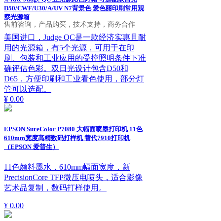
D50/CWF/U30/A/UV N7背景色 爱色丽印刷常用观
察光源箱
售前咨询，产品购买，技术支持，商务合作
美国进口，Judge QC是一款经济实惠且耐
用的光源箱，有5个光源，可用于在印
刷、包装和工业应用的受控照明条件下准
确评估色彩。双日光设计包含D50和
D65，方便印刷和工业看色使用，部分灯
管可以选配。
¥ 0.00
EPSON SureColor P7080 大幅面喷墨打印机 11色
610mm宽度高精数码打样机 替代7910打印机
（EPSON 爱普生）
11色颜料墨水，610mm幅面宽度，新
PrecisionCore TFP微压电喷头，适合影像
艺术品复制，数码打样使用。
¥ 0.00