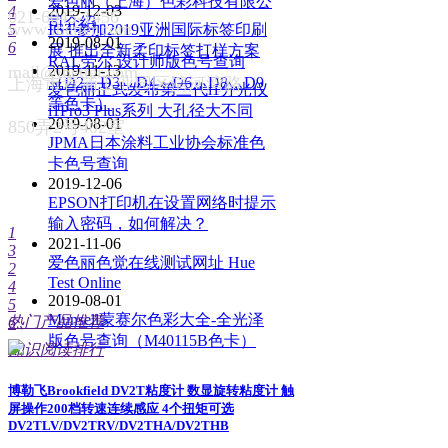
爱色丽（上海）色彩科技有限公
2019-12-03
4
021-6045-1456
司介绍
www.ibetter.com
5
IGT参加2019亚洲国际标签印刷
2019-08-01
6
展 推出全新柔印标签打样方案
RAL劳尔 设计师版色号查询
mail@ibetter.com
2019-11-13
上海市青浦工业园区清河湾路
（D2，D3，D4，D6，D8，D9
爱色丽正式发布第三代i1分光仪
等色卡）
i1Pro3 Plus系列 大孔径大不同
2019-08-01
850弄2号402室
JPMA日本涂料工业协会标准色
卡色号查询
2019-12-06
EPSON打印机在设置网络时提示
输入密码，如何解决？
1
2021-11-06
3
爱色丽色觉在线测试网址 Hue
2
Test Online
4
2019-08-01
5
Munsell蒙赛尔色彩大全-全光泽
热门产品推荐
6
版色号查询（M40115B色卡）
知识阅读排行
博勒飞Brookfield DV2T粘度计 数显旋转粘度计 触
屏操作200档转速连续感应 4个扭矩可选
DV2TLV/DV2TRV/DV2THA/DV2THB