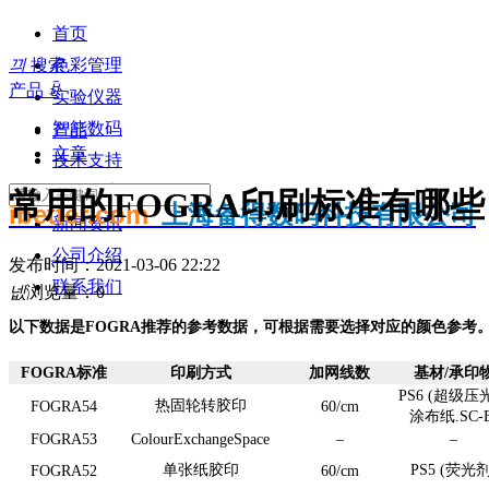
首页
끠
搜索
色彩管理
产品
ꀁ
实验仪器
智能数码
产品
文章
技术支持
知识分享
常用的FOGRA印刷标准有哪些
ibetter.com
上海备得数码科技有限公司
新闻资讯
公司介绍
发布时间：
2021-03-06
22:22
联系我们
넶
浏览量：
0
以下数据是FOGRA推荐的参考数据，可根据需要选择对应的颜色参考
FOGRA标准
印刷方式
加网线数
基材/承印
PS6 (超级压
热固轮转胶印
FOGRA54
60/cm
涂布纸.SC-B
FOGRA53
ColourExchangeSpace
–
–
单张纸胶印
PS5 (荧光剂
FOGRA52
60/cm