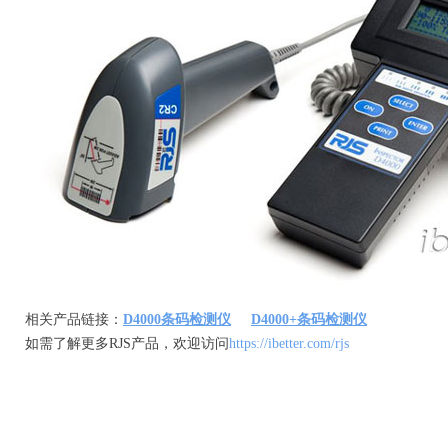
相关产品链接：
D4000条码检测仪
D4000+条码检测仪
如需了解更多RJS产品，欢迎访问
https://ibetter.com/rjs