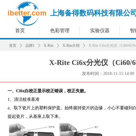
ibetter.com
上海备得数码科技有限公
首页
色彩管理
实验仪器
智
首页
ꄲ
品牌1
ꄲ
X-Rite
ꄲ
X-Rite介绍
ꄲ
X-Rite Ci6x分光仪（Ci60/
X-Rite Ci6x分光仪（Ci6
发布时间：
2018-11-15
14:09
一、Ci6x白校正显示校正错误，校正失败。
1、清洁校准基准
a、取下瓷片上的塑料保护盖。始终握持瓷片的边缘，小心不要碰到
提起瓷片，从基座上取下来。