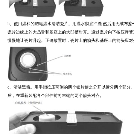
b、使用温和的肥皂温水清洁瓷片。用温水彻底冲洗 然后用无绒布
瓷片边缘上的大凸舌和基座上的大凹槽对齐。通过瓷片向下按压弹簧
慢慢地让瓷片升起。正确放置时，瓷片上的箭头和基座上的箭头应对
c、清洁黑筒。用手指按压两侧的两个锁片使之分开以拆分两个部分
后，在重新装配各个部件前将末端的两个箭头对齐。