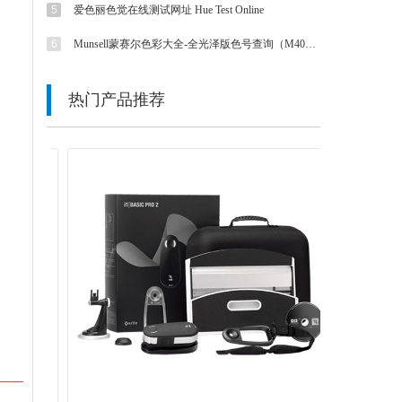
5
爱色丽色觉在线测试网址 Hue Test Online
6
Munsell蒙赛尔色彩大全-全光泽版色号查询（M40115B色卡）
热门产品推荐
넳
넲