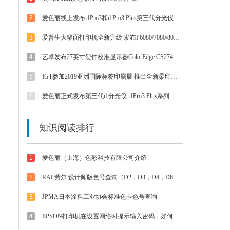
2
爱色丽线上发布i1Pro3和i1Pro3 Plus第三代分光仪 外观/速度/精度/光源等都有提升
3
爱普生大幅面打印机全新升级 发布P6080/7080/8080/9080 体验影像魅力
4
艺卓发布27英寸硬件校准显示器ColorEdge CS2740 4K UHD分辨率和Type-C接口
5
IGT参加2019亚洲国际标签印刷展 推出全新柔印标签打样方案
6
爱色丽正式发布第三代i1分光仪 i1Pro3 Plus系列 大孔径大不同
知识阅读排行
1
爱色丽（上海）色彩科技有限公司介绍
2
RAL劳尔 设计师版色号查询（D2，D3，D4，D6，D8，D9等色卡）
3
JPMA日本涂料工业协会标准色卡色号查询
4
EPSON打印机在设置网络时提示输入密码，如何解决？