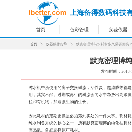
ibetter.com
上海备得数码科技
首页
色彩管理
实验仪器
首页
ꄲ
仪器操作指导
ꄲ
默克密理博纯水耗材多久需要更换
默克密理博
发布时间：
2018-
纯水机中所使用的离子交换树脂，活性炭，超滤膜等都是
用，其实不然。过期或再生的树脂会向水中释放出高浓度
粒和有机物，加速微生物的生长。
因此耗材的定期更换是必须落到实处的一件大事。耗材耗
纯水制备系统的核心之一：所有默克密理博的纯化柱耗材
高品质。务必选择原厂耗材。