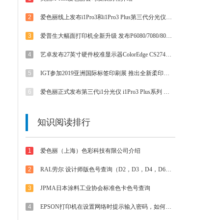
2
爱色丽线上发布i1Pro3和i1Pro3 Plus第三代分光仪 外观/速度/精度/光源等都有提升
3
爱普生大幅面打印机全新升级 发布P6080/7080/8080/9080 体验影像魅力
4
艺卓发布27英寸硬件校准显示器ColorEdge CS2740 4K UHD分辨率和Type-C接口
5
IGT参加2019亚洲国际标签印刷展 推出全新柔印标签打样方案
6
爱色丽正式发布第三代i1分光仪 i1Pro3 Plus系列 大孔径大不同
知识阅读排行
1
爱色丽（上海）色彩科技有限公司介绍
2
RAL劳尔 设计师版色号查询（D2，D3，D4，D6，D8，D9等色卡）
3
JPMA日本涂料工业协会标准色卡色号查询
4
EPSON打印机在设置网络时提示输入密码，如何解决？