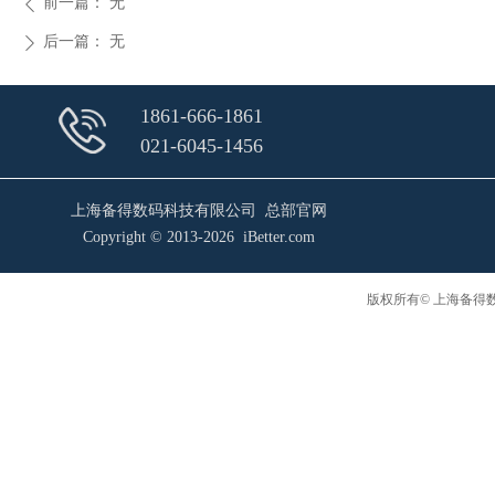
前一篇：
无
ꄴ
后一篇：
无
ꄲ
1861-666-1861
021-6045-1456
上海备得数码科技有限公司 总部官网
Copyright © 2013-2026 iBetter.com
版权所有© 上海备得