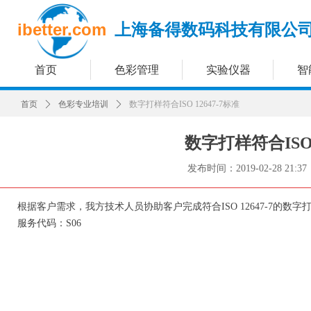
ibetter.com
上海备得数码科技有限公
首页
色彩管理
实验仪器
智
首页
ꄲ
色彩专业培训
ꄲ
数字打样符合ISO 12647-7标准
数字打样符合ISO 
发布时间：
2019-02-28
21:37
根据客户需求，我方技术人员协助客户完成符合ISO 12647-7的数
服务代码：S06