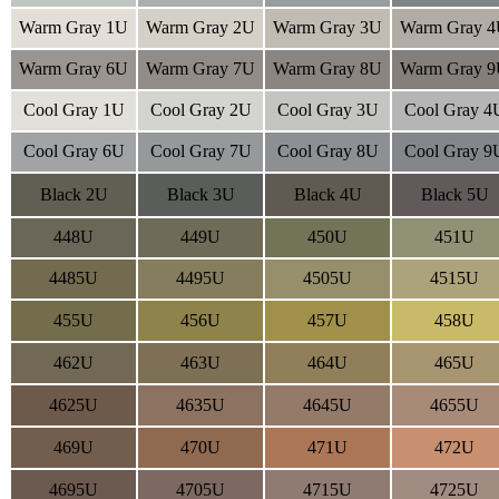
Warm Gray 1U
Warm Gray 2U
Warm Gray 3U
Warm Gray 
Warm Gray 6U
Warm Gray 7U
Warm Gray 8U
Warm Gray 
Cool Gray 1U
Cool Gray 2U
Cool Gray 3U
Cool Gray 4
Cool Gray 6U
Cool Gray 7U
Cool Gray 8U
Cool Gray 9
Black 2U
Black 3U
Black 4U
Black 5U
448U
449U
450U
451U
4485U
4495U
4505U
4515U
455U
456U
457U
458U
462U
463U
464U
465U
4625U
4635U
4645U
4655U
469U
470U
471U
472U
4695U
4705U
4715U
4725U