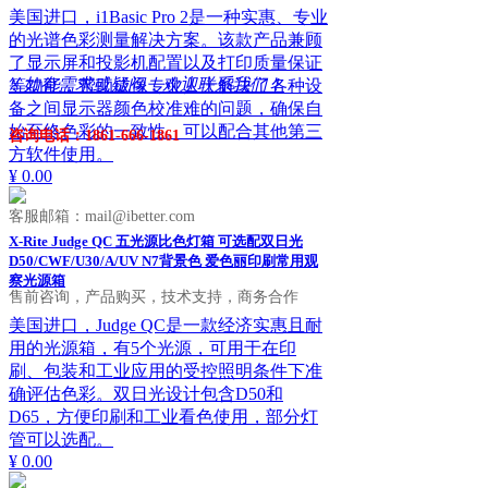
美国进口，i1Basic Pro 2是一种实惠、专业
的光谱色彩测量解决方案。该款产品兼顾
了显示屏和投影机配置以及打印质量保证
ꁱ
如有需求或疑问，欢迎联系我们！
等功能，帮助成像专业人士解决了各种设
备之间显示器颜色校准难的问题，确保自
始至终色彩的一致性。可以配合其他第三
咨询电话：1861-666-1861
方软件使用。
¥ 0.00
客服邮箱：mail@ibetter.com
X-Rite Judge QC 五光源比色灯箱 可选配双日光
D50/CWF/U30/A/UV N7背景色 爱色丽印刷常用观
察光源箱
售前咨询，产品购买，技术支持，商务合作
美国进口，Judge QC是一款经济实惠且耐
用的光源箱，有5个光源，可用于在印
刷、包装和工业应用的受控照明条件下准
确评估色彩。双日光设计包含D50和
D65，方便印刷和工业看色使用，部分灯
管可以选配。
¥ 0.00