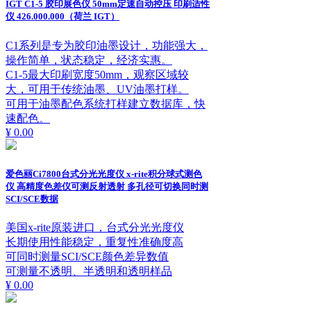
IGT C1-5 胶印展色仪 50mm定速自动控压 印刷适性
仪 426.000.000（荷兰 IGT）
C1系列是专为胶印油墨设计，功能强大，
操作简单，状态稳定，经济实惠。
C1-5最大印刷宽度50mm，观察区域较
大，可用于传统油墨、UV油墨打样。
可用于油墨配色系统打样建立数据库，快
速配色。
¥ 0.00
爱色丽Ci7800台式分光光度仪 x-rite积分球式测色
仪 高精度色差仪可测反射透射 多孔径可切换同时测
SCI/SCE数据
美国x-rite原装进口，台式分光光度仪
长期使用性能稳定，重复性准确度高
可同时测量SCI/SCE颜色差异数值
可测量不透明、半透明和透明样品
¥ 0.00