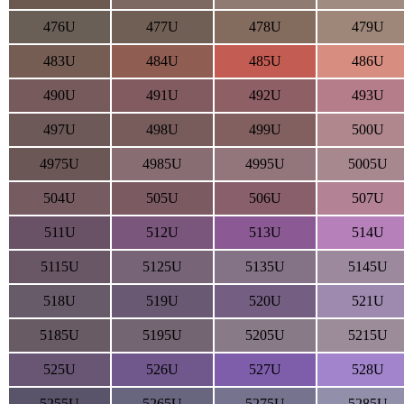
476U
477U
478U
479U
483U
484U
485U
486U
490U
491U
492U
493U
497U
498U
499U
500U
4975U
4985U
4995U
5005U
504U
505U
506U
507U
511U
512U
513U
514U
5115U
5125U
5135U
5145U
518U
519U
520U
521U
5185U
5195U
5205U
5215U
525U
526U
527U
528U
5255U
5265U
5275U
5285U