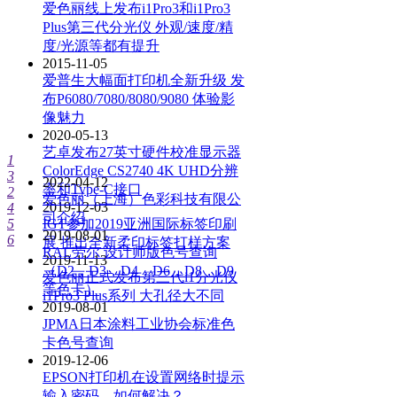
爱色丽线上发布i1Pro3和i1Pro3
Plus第三代分光仪 外观/速度/精
度/光源等都有提升
2015-11-05
爱普生大幅面打印机全新升级 发
布P6080/7080/8080/9080 体验影
像魅力
2020-05-13
艺卓发布27英寸硬件校准显示器
1
ColorEdge CS2740 4K UHD分辨
3
2022-04-12
率和Type-C接口
2
爱色丽（上海）色彩科技有限公
2019-12-03
4
司介绍
5
IGT参加2019亚洲国际标签印刷
2019-08-01
6
展 推出全新柔印标签打样方案
RAL劳尔 设计师版色号查询
2019-11-13
（D2，D3，D4，D6，D8，D9
爱色丽正式发布第三代i1分光仪
等色卡）
i1Pro3 Plus系列 大孔径大不同
2019-08-01
JPMA日本涂料工业协会标准色
卡色号查询
2019-12-06
EPSON打印机在设置网络时提示
输入密码，如何解决？