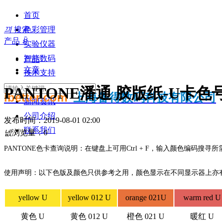
首页
끠
搜索
色彩管理
产品
ꀁ
实验仪器
智能数码
产品
文章
技术支持
知识分享
PANTONE潘通 胶版纸-U卡色
ibetter.com
上海备得数码科技有限公司
新闻资讯
公司介绍
发布时间：
2019-08-01
02:00
联系我们
넶
浏览量：
0
PANTONE色卡查询说明：在键盘上可用Ctrl + F，输入颜色编码搜寻
使用声明：以下色版及颜色只供参考之用，颜色显示在不同显示器上亦有分
yellow U
yellow 012 U
orange 021U
warm red U
黄色 U
黄色 012 U
橙色 021 U
暖红 U