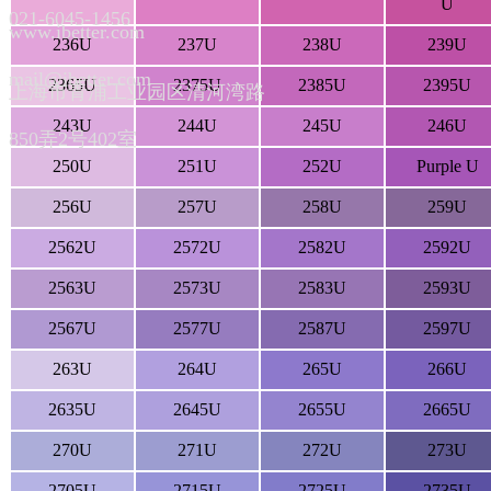
U
021-6045-1456
www.ibetter.com
236U
237U
238U
239U
mail@ibetter.com
2365U
2375U
2385U
2395U
上海市青浦工业园区清河湾路
243U
244U
245U
246U
850弄2号402室
250U
251U
252U
Purple U
256U
257U
258U
259U
2562U
2572U
2582U
2592U
2563U
2573U
2583U
2593U
2567U
2577U
2587U
2597U
263U
264U
265U
266U
2635U
2645U
2655U
2665U
270U
271U
272U
273U
2705U
2715U
2725U
2735U