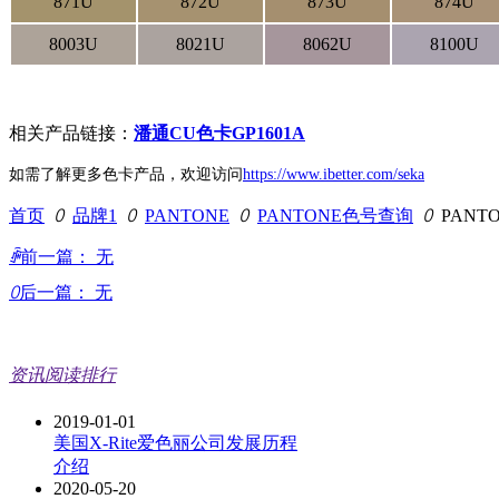
871U
872U
873U
874U
8003U
8021U
8062U
8100U
相关产品链接：
潘通CU色卡GP1601A
如需了解更多色卡产品，欢迎访问
https://www.ibetter.com/seka
首页
ꄲ
品牌1
ꄲ
PANTONE
ꄲ
PANTONE色号查询
ꄲ
PANT
ꄴ
前一篇：
无
ꄲ
后一篇：
无
资讯阅读排行
2019-01-01
美国X-Rite爱色丽公司发展历程
介绍
2020-05-20