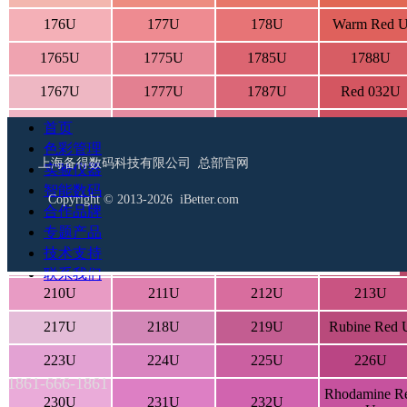
176U
177U
178U
Warm Red 
1765U
1775U
1785U
1788U
1767U
1777U
1787U
Red 032U
182U
183U
184U
185U
首页
色彩管理
189U
190U
191U
192U
上海备得数码科技有限公司 总部官网
实验仪器
智能数码
1895U
1905U
1915U
1925U
Copyright © 2013-2026 iBetter.com
合作品牌
196U
197U
198U
199U
专题产品
技术支持
203U
204U
205U
206U
联系我们
210U
211U
212U
213U
217U
218U
219U
Rubine Red 
223U
224U
225U
226U
1861-666-1861
Rhodamine R
230U
231U
232U