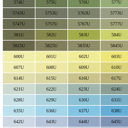
574U
575U
576U
577U
5743U
5753U
5763U
5773U
5747U
5757U
5767U
5777U
581U
582U
583U
584U
5815U
5825U
5835U
5845U
600U
601U
602U
603U
607U
608U
609U
610U
614U
615U
616U
617U
621U
622U
623U
624U
628U
629U
630U
631U
635U
636U
637U
638U
642U
643U
644U
645U