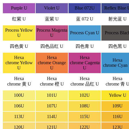
Purple U
Violet U
Blue 072U
Reflex Blue 
红紫 U
蓝紫 U
蓝 072 U
射光蓝 U
Process Yellow
Process Magenta
Process Cyan U
Process Blac
U
U
四色黄 U
四色品红 U
四色青 U
四色黑 U
Hexa
Hexa
Hexa
Hexa
chrome Yellow
chrome Orange
chrome Cagenta
chrome Cyan
U
U
U
Hexa
Hexa
Hexa
Hexa
chrome 黄 U
chrome 橙 U
chrome 品红 U
chrome 青 
100U
101U
102U
Yellow U
106U
107U
108U
109U
113U
114U
115U
116U
120U
121U
122U
123U