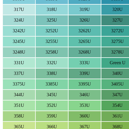
317U
318U
319U
320U
324U
325U
326U
327U
3242U
3252U
3262U
3272U
3245U
3255U
3265U
3275U
3248U
3258U
3268U
3278U
331U
332U
333U
Green U
337U
338U
339U
340U
3375U
3385U
3395U
3405U
344U
345U
346U
347U
351U
352U
353U
354U
358U
359U
360U
361U
365U
366U
367U
368U