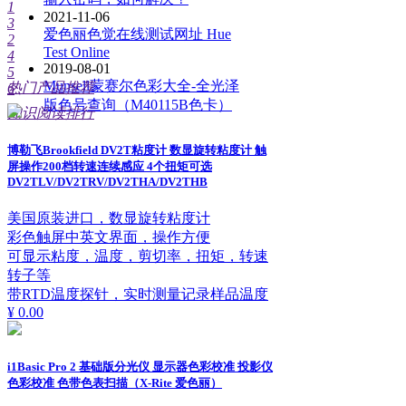
1
2021-11-06
3
爱色丽色觉在线测试网址 Hue
2
Test Online
4
2019-08-01
5
Munsell蒙赛尔色彩大全-全光泽
热门产品推荐
6
版色号查询（M40115B色卡）
知识阅读排行
博勒飞Brookfield DV2T粘度计 数显旋转粘度计 触
屏操作200档转速连续感应 4个扭矩可选
DV2TLV/DV2TRV/DV2THA/DV2THB
美国原装进口，数显旋转粘度计
彩色触屏中英文界面，操作方便
可显示粘度，温度，剪切率，扭矩，转速
转子等
带RTD温度探针，实时测量记录样品温度
¥ 0.00
i1Basic Pro 2 基础版分光仪 显示器色彩校准 投影仪
色彩校准 色带色表扫描（X-Rite 爱色丽）