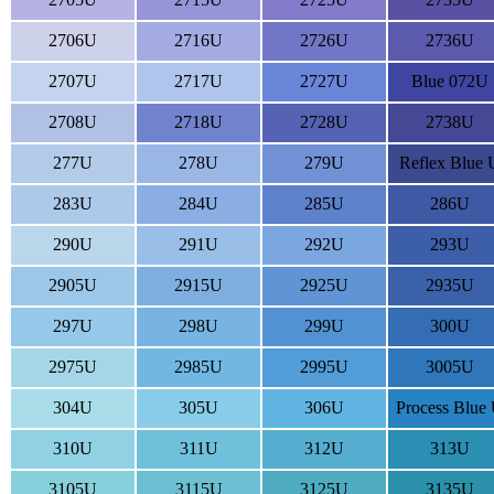
2706U
2716U
2726U
2736U
2707U
2717U
2727U
Blue 072U
2708U
2718U
2728U
2738U
277U
278U
279U
Reflex Blue 
283U
284U
285U
286U
290U
291U
292U
293U
2905U
2915U
2925U
2935U
297U
298U
299U
300U
2975U
2985U
2995U
3005U
304U
305U
306U
Process Blue
310U
311U
312U
313U
3105U
3115U
3125U
3135U