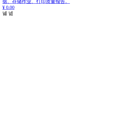
据、存储作业、打印质量报告。
¥ 0.00
넳
넲