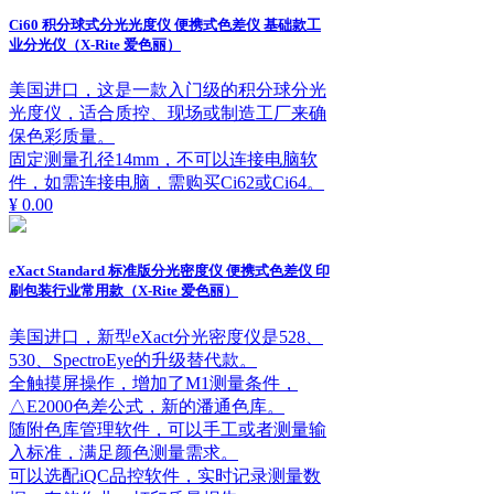
Ci60 积分球式分光光度仪 便携式色差仪 基础款工
业分光仪（X-Rite 爱色丽）
美国进口，这是一款入门级的积分球分光
光度仪，适合质控、现场或制造工厂来确
保色彩质量。
固定测量孔径14mm，不可以连接电脑软
件，如需连接电脑，需购买Ci62或Ci64。
¥ 0.00
eXact Standard 标准版分光密度仪 便携式色差仪 印
刷包装行业常用款（X-Rite 爱色丽）
美国进口，新型eXact分光密度仪是528、
530、SpectroEye的升级替代款。
全触摸屏操作，增加了M1测量条件，
△E2000色差公式，新的潘通色库。
随附色库管理软件，可以手工或者测量输
入标准，满足颜色测量需求。
可以选配iQC品控软件，实时记录测量数