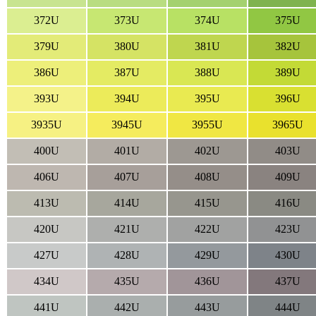
372U
373U
374U
375U
379U
380U
381U
382U
386U
387U
388U
389U
393U
394U
395U
396U
3935U
3945U
3955U
3965U
400U
401U
402U
403U
406U
407U
408U
409U
413U
414U
415U
416U
420U
421U
422U
423U
427U
428U
429U
430U
434U
435U
436U
437U
441U
442U
443U
444U