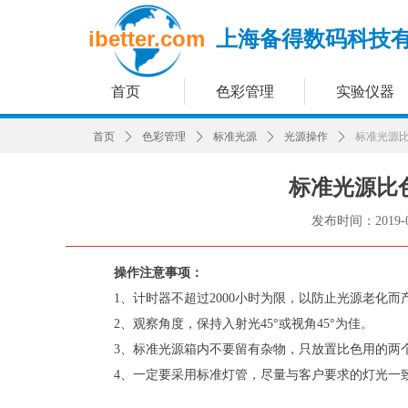
ibetter.com
上海备得数码科技
首页
色彩管理
实验仪器
首页
ꄲ
色彩管理
ꄲ
标准光源
ꄲ
光源操作
ꄲ
标准光源
标准光源比
发布时间：
2019-
操作注意事项：
1、计时器不超过2000小时为限，以防止光源老化而
2、观察角度，保持入射光45°或视角45°为佳。
3、标准光源箱内不要留有杂物，只放置比色用的两个
4、一定要采用标准灯管，尽量与客户要求的灯光一