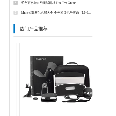
5
爱色丽色觉在线测试网址 Hue Test Online
6
Munsell蒙赛尔色彩大全-全光泽版色号查询（M40115B色卡）
热门产品推荐
넳
넲