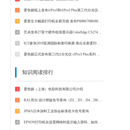
2
爱色丽线上发布i1Pro3和i1Pro3 Plus第三代分光仪 外观/速度/精度/光源等都有提升
3
爱普生大幅面打印机全新升级 发布P6080/7080/8080/9080 体验影像魅力
4
艺卓发布27英寸硬件校准显示器ColorEdge CS2740 4K UHD分辨率和Type-C接口
5
IGT参加2019亚洲国际标签印刷展 推出全新柔印标签打样方案
6
爱色丽正式发布第三代i1分光仪 i1Pro3 Plus系列 大孔径大不同
知识阅读排行
1
爱色丽（上海）色彩科技有限公司介绍
2
RAL劳尔 设计师版色号查询（D2，D3，D4，D6，D8，D9等色卡）
3
JPMA日本涂料工业协会标准色卡色号查询
4
EPSON打印机在设置网络时提示输入密码，如何解决？