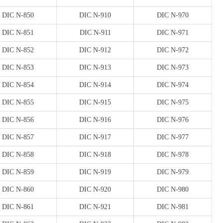
X-Rite Judge QC 五光源比色灯箱 可
EPSON SureColor P7080 大幅面喷墨
IGT Amsterdam 2 阿姆斯特丹多用途
IGT C1-5 胶印展色仪 50mm定速自动
爱色丽Ci7800台式分光光度仪 x-rite
Ci60 积分球式分光光度仪 便携式色差
eXact Standard 标准版分光密度仪 便
博勒飞Brookfield DV2T粘度计 数显
DIC N-850
DIC N-910
DIC N-970
光 D50/CWF/U30/A/UV N7背景色 
11色 610mm宽度高精数码打样机 替代7
性仪 722.000.000（荷兰 IGT）
刷适性仪 426.000.000（荷兰 IGT）
测色仪 高精度色差仪可测反射透射 多
础款工业分光仪（X-Rite 爱色丽）
差仪 印刷包装行业常用款（X-Rite 爱
计 触屏操作200档转速连续感应 4个
刷常用观察光源箱
打印机（EPSON 爱普生）
可切换同时测SCI/SCE数据
选DV2TLV/DV2TRV/DV2THA/DV2T
DIC N-851
DIC N-911
DIC N-971
DIC N-852
DIC N-912
DIC N-972
DIC N-853
DIC N-913
DIC N-973
DIC N-854
DIC N-914
DIC N-974
DIC N-855
DIC N-915
DIC N-975
DIC N-856
DIC N-916
DIC N-976
DIC N-857
DIC N-917
DIC N-977
DIC N-858
DIC N-918
DIC N-978
DIC N-859
DIC N-919
DIC N-979
DIC N-860
DIC N-920
DIC N-980
DIC N-861
DIC N-921
DIC N-981