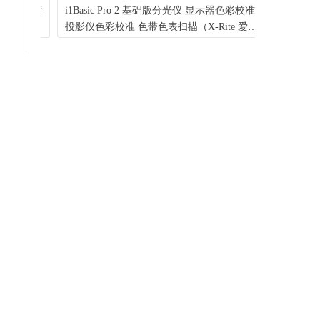
选配双日
打印机
印刷适
控压 印
积分球式
仪 基
携式色
旋转粘度
i1Basic Pro 2 基础版分光仪 显示器色彩校准
爱色丽印
910
孔径
色丽）
扭矩可
投影仪色彩校准 色带色表扫描（X-Rite 爱色
HB
丽）