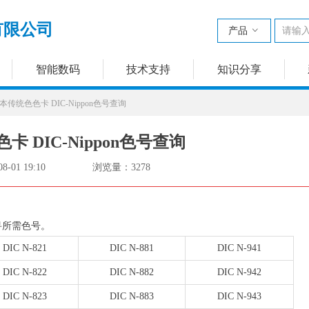
有限公司
产品
ꀁ
智能数码
技术支持
知识分享
日本传统色色卡 DIC-Nippon色号查询
卡 DIC-Nippon色号查询
08-01
19:10
浏览量：
3278
搜寻所需色号。
DIC N-821
DIC N-881
DIC N-941
DIC N-822
DIC N-882
DIC N-942
DIC N-823
DIC N-883
DIC N-943