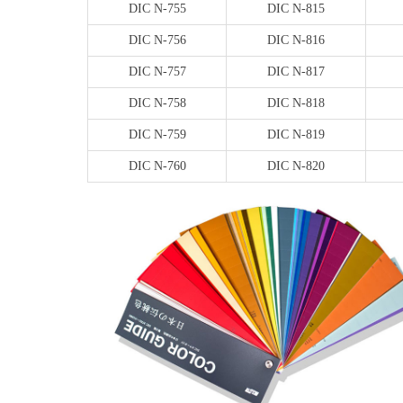
DIC N-755
DIC N-815
DIC N-756
DIC N-816
DIC N-757
DIC N-817
DIC N-758
DIC N-818
DIC N-759
DIC N-819
DIC N-760
DIC N-820