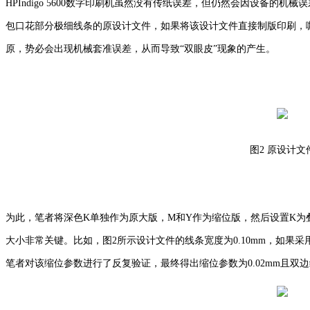
HPIndigo 5600数字印刷机虽然没有传纸误差，但仍然会因设备的机
包口花部分极细线条的原设计文件，如果将该设计文件直接制版印刷，咖啡色
原，势必会出现机械套准误差，从而导致“双眼皮”现象的产生。
图2 原设计文
为此，笔者将深色K单独作为原大版，M和Y作为缩位版，然后设置K为
大小非常关键。比如，图2所示设计文件的线条宽度为0.10mm，如果采
笔者对该缩位参数进行了反复验证，最终得出缩位参数为0.02mm且双