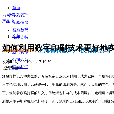
首页
끠
搜索
色彩管理
产品
ꀁ
实验仪器
智能数码
产品
文章
技术支持
知识分享
如何利用数字印刷技术更好地
ibetter.com
上海备得数码科技有限公司
新闻资讯
公司介绍
发布时间：
2019-11-17
19:59
联系我们
넶
浏览量：
0
烟包打样以其种类繁多、专色繁杂以及元素精细，成为业内一个独特的
用专色实地印刷，以获得平服、细腻的印刷效果。然而，大量的专色、
下。但随着数码打样的引入，传统烟包打样的成本困境在一定程度上得
刷技术更好地实现烟包打样？下面，笔者以HP Indigo 5600数字印刷