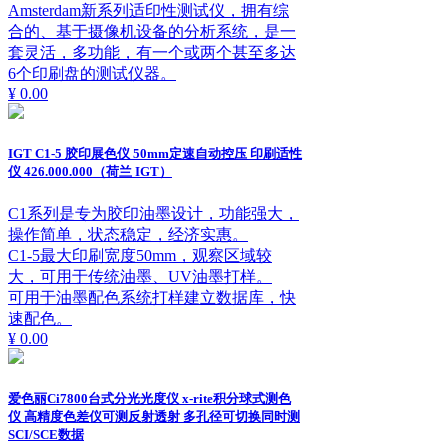
Amsterdam新系列适印性测试仪，拥有综
合的、基于摄像机设备的分析系统，是一
套灵活，多功能，有一个或两个甚至多达
6个印刷盘的测试仪器。
¥ 0.00
IGT C1-5 胶印展色仪 50mm定速自动控压 印刷适性
仪 426.000.000（荷兰 IGT）
C1系列是专为胶印油墨设计，功能强大，
操作简单，状态稳定，经济实惠。
C1-5最大印刷宽度50mm，观察区域较
大，可用于传统油墨、UV油墨打样。
可用于油墨配色系统打样建立数据库，快
速配色。
¥ 0.00
爱色丽Ci7800台式分光光度仪 x-rite积分球式测色
仪 高精度色差仪可测反射透射 多孔径可切换同时测
SCI/SCE数据