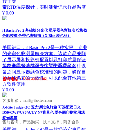
转子等
带RTD温度探针，实时测量记录样品温度
¥ 0.00
i1Basic Pro 2 基础版分光仪 显示器色彩校准 投影仪
色彩校准 色带色表扫描（X-Rite 爱色丽）
美国进口，i1Basic Pro 2是一种实惠、专业
的光谱色彩测量解决方案。该款产品兼顾
了显示屏和投影机配置以及打印质量保证
ꁱ
如有需求或疑问，欢迎联系我们！
等功能，帮助成像专业人士解决了各种设
备之间显示器颜色校准难的问题，确保自
始至终色彩的一致性。可以配合其他第三
咨询电话：1861-666-1861
方软件使用。
¥ 0.00
客服邮箱：mail@ibetter.com
X-Rite Judge QC 五光源比色灯箱 可选配双日光
D50/CWF/U30/A/UV N7背景色 爱色丽印刷常用观
察光源箱
售前咨询，产品购买，技术支持，商务合作
美国进口，Judge QC是一款经济实惠且耐