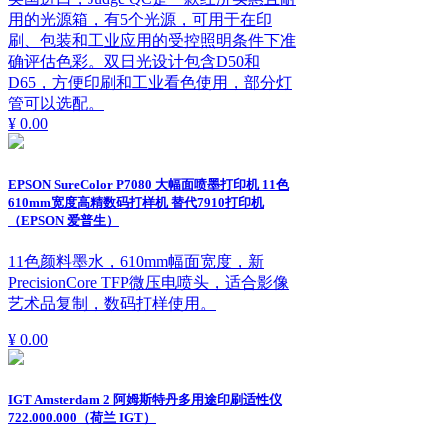
用的光源箱，有5个光源，可用于在印
刷、包装和工业应用的受控照明条件下准
确评估色彩。双日光设计包含D50和
D65，方便印刷和工业看色使用，部分灯
管可以选配。
¥ 0.00
EPSON SureColor P7080 大幅面喷墨打印机 11色
610mm宽度高精数码打样机 替代7910打印机
（EPSON 爱普生）
11色颜料墨水，610mm幅面宽度，新
PrecisionCore TFP微压电喷头，适合影像
艺术品复制，数码打样使用。
¥ 0.00
IGT Amsterdam 2 阿姆斯特丹多用途印刷适性仪
722.000.000（荷兰 IGT）