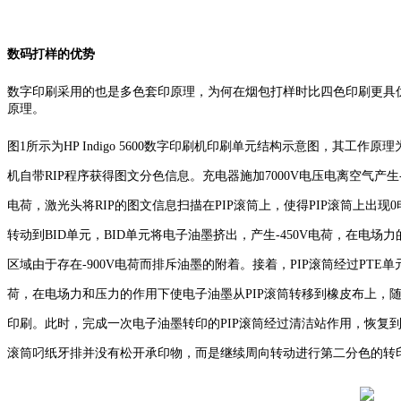
数码打样的优势
数字印刷采用的也是多色套印原理，为何在烟包打样时比四色印刷更具优势？我
原理。
图1所示为HP Indigo 5600数字印刷机印刷单元结构示意图，其工
机自带RIP程序获得图文分色信息。充电器施加7000V电压电离空气产生-
电荷，激光头将RIP的图文信息扫描在PIP滚筒上，使得PIP滚筒上出现0
转动到BID单元，BID单元将电子油墨挤出，产生-450V电荷，在电场
区域由于存在-900V电荷而排斥油墨的附着。接着，PIP滚筒经过PTE单元
荷，在电场力和压力的作用下使电子油墨从PIP滚筒转移到橡皮布上，
印刷。此时，完成一次电子油墨转印的PIP滚筒经过清洁站作用，恢复
滚筒叼纸牙排并没有松开承印物，而是继续周向转动进行第二分色的转