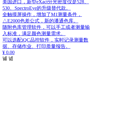
美国进口，新型eXact分光密度仪是528、
530、SpectroEye的升级替代款。
全触摸屏操作，增加了M1测量条件，
△E2000色差公式，新的潘通色库。
随附色库管理软件，可以手工或者测量输
入标准，满足颜色测量需求。
可以选配iQC品控软件，实时记录测量数
据、存储作业、打印质量报告。
¥ 0.00
넳
넲