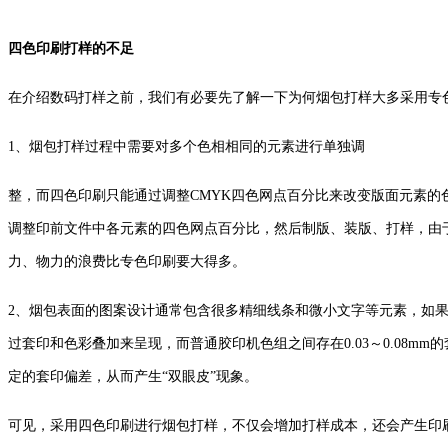
四色印刷打样的不足
在介绍数码打样之前，我们有必要先了解一下为何烟包打样大多采用专
1、烟包打样过程中需要对多个色相相同的元素进行单独调
整，而四色印刷只能通过调整CMYK四色网点百分比来改变版面元素的
调整印前文件中各元素的四色网点百分比，然后制版、装版、打样，由
力、物力的浪费比专色印刷要大得多。
2、烟包表面的图案设计通常包含很多精细线条和微小文字等元素，如
过套印和色彩叠加来呈现，而普通胶印机色组之间存在0.03～0.08m
定的套印偏差，从而产生“双眼皮”现象。
可见，采用四色印刷进行烟包打样，不仅会增加打样成本，还会产生印