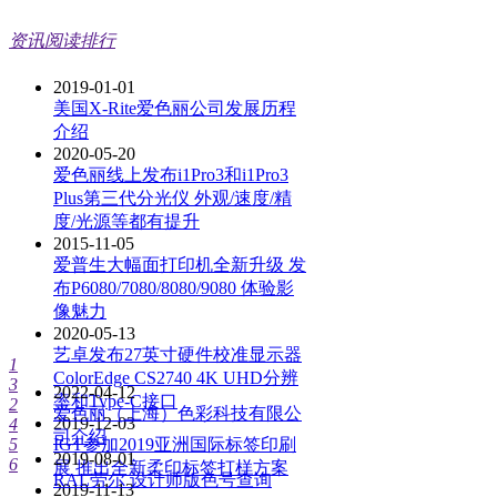
资讯阅读排行
2019-01-01
美国X-Rite爱色丽公司发展历程
介绍
2020-05-20
爱色丽线上发布i1Pro3和i1Pro3
Plus第三代分光仪 外观/速度/精
度/光源等都有提升
2015-11-05
爱普生大幅面打印机全新升级 发
布P6080/7080/8080/9080 体验影
像魅力
2020-05-13
艺卓发布27英寸硬件校准显示器
1
ColorEdge CS2740 4K UHD分辨
3
2022-04-12
率和Type-C接口
2
爱色丽（上海）色彩科技有限公
2019-12-03
4
司介绍
5
IGT参加2019亚洲国际标签印刷
2019-08-01
6
展 推出全新柔印标签打样方案
RAL劳尔 设计师版色号查询
2019-11-13