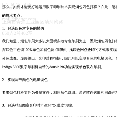
021-6045-1456
那么，如何才能更好地运用数字印刷技术实现烟包四色打样？在此，笔
www.ibetter.com
的技术要点。
mail@ibetter.com
上海市青浦工业园区清河湾路
1、解决四色对专色的模仿
850弄2号402室
我们知道，烟包印刷大多以大面积实地专色印刷为主，因此烟包四色打
深底色主色调100%单色加辅色网点印刷、浅底色网点叠印的方式来实
分色成像、显影输出、套印过程很快，因此可以实现专色的电脑调色。
Indigo 5600数字印刷机自带的double hit功能实现单色双次印刷。
2、实现局部颜色的电脑调色
要求烟包打样文件为矢量文件，相同颜色群组。通过软件选取相同颜色
3、解决精细图案套印时产生的“双眼皮”现象