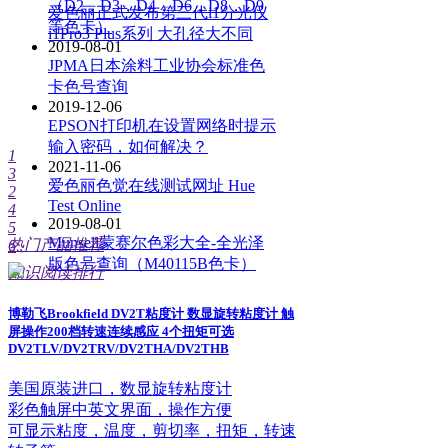
（D2，D3，D4，D6，D8，D9
爱色丽正式发布第三代i1分光仪
等色卡）
i1Pro3 Plus系列 大孔径大不同
2019-08-01
JPMA日本涂料工业协会标准色
卡色号查询
2019-12-06
EPSON打印机在设置网络时提示
输入密码，如何解决？
1
2021-11-06
3
爱色丽色觉在线测试网址 Hue
2
Test Online
4
2019-08-01
5
Munsell蒙赛尔色彩大全-全光泽
热门产品推荐
6
版色号查询（M40115B色卡）
知识阅读排行
博勒飞Brookfield DV2T粘度计 数显旋转粘度计 触
屏操作200档转速连续感应 4个扭矩可选
DV2TLV/DV2TRV/DV2THA/DV2THB
美国原装进口，数显旋转粘度计
彩色触屏中英文界面，操作方便
可显示粘度，温度，剪切率，扭矩，转速