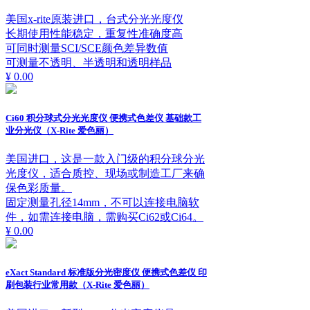
美国x-rite原装进口，台式分光光度仪
长期使用性能稳定，重复性准确度高
可同时测量SCI/SCE颜色差异数值
可测量不透明、半透明和透明样品
¥ 0.00
Ci60 积分球式分光光度仪 便携式色差仪 基础款工
业分光仪（X-Rite 爱色丽）
美国进口，这是一款入门级的积分球分光
光度仪，适合质控、现场或制造工厂来确
保色彩质量。
固定测量孔径14mm，不可以连接电脑软
件，如需连接电脑，需购买Ci62或Ci64。
¥ 0.00
eXact Standard 标准版分光密度仪 便携式色差仪 印
刷包装行业常用款（X-Rite 爱色丽）