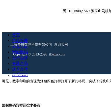
图1 HP Indigo 5600数字
首页
从以上原理可知，相比传统胶印四色印刷，采用HP Indigo 5600数
色彩管理
上海备得数码科技有限公司 总部官网
实验仪器
1、数字印刷机的分色成像、显影输出、套色印刷是一个快速而可变的
智能数码
Copyright © 2013-2026 iBetter.com
机套色等相同过程所花费的成本和时间都是非常巨大的。
合作品牌
专题产品
2、在整个印刷过程中，HP数字印刷机的叼纸牙排没有松开，而是呈卫
技术支持
的传纸误差，这为分色之间的精细套准提供了客观基础。
联系我们
可见，数字印刷的出现为烟包四色打样打开了新的格局，突破了传统印
1861-666-1861
烟包数码打样的技术要点