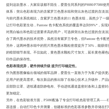
提到这款墨水，大家应该都不陌生，爱普生同系列的P9080/P7080
体系：突出色彩表现力的含紫罗兰色墨水组和突出灰色过渡的含淡淡
与前代墨水系统相比，含紫罗兰色墨水的11 色墨水组，虽然少了一
让打印色彩更生动，Pantone 色卡配色系统的覆盖率达到99%*，
对黑白输出和色彩过渡要求高的用户，可选择突出灰色过渡的含淡淡
合了两代墨水的技术优势，虽然没有紫罗兰专色，但Pantone 色卡配
另外，这两种墨水组中的照片黑色墨水颗粒密度提升了50%，能获
的暗部细节表现。不仅如此，黄色墨水颗粒尺寸加大，延长黄色褪色
印作品的保存性。
色彩表现优异，
硬件持续升级 提升打印稳定性。
作为图形图像输出领域的领军品牌，爱普生一直致力于为客户提供更
足用户的更高需求。每次新品的推出除了在核心技术上升级外，产品的
后部防尘罩、进纸通道防静电布、手动进纸通道盖密封条和上盖密封
更加稳定。
另外，在色彩较准方面，P5080配备了专业打印机色彩管理工具——Epson Col
器连接，自动打印色卡并测量，创建标准的色彩基准参数并存储在打