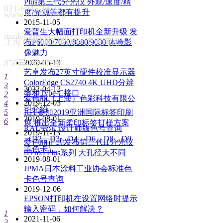
Plus第三代分光仪 外观/速度/精
021-6045-1456
度/光源等都有提升
www.ibetter.com
2015-11-05
爱普生大幅面打印机全新升级 发
mail@ibetter.com
上海市青浦工业园区清河湾路
布P6080/7080/8080/9080 体验影
像魅力
850弄2号402室
2020-05-13
艺卓发布27英寸硬件校准显示器
1
ColorEdge CS2740 4K UHD分辨
3
2022-04-12
率和Type-C接口
2
爱色丽（上海）色彩科技有限公
2019-12-03
4
司介绍
5
IGT参加2019亚洲国际标签印刷
2019-08-01
6
展 推出全新柔印标签打样方案
RAL劳尔 设计师版色号查询
2019-11-13
（D2，D3，D4，D6，D8，D9
爱色丽正式发布第三代i1分光仪
等色卡）
i1Pro3 Plus系列 大孔径大不同
2019-08-01
JPMA日本涂料工业协会标准色
卡色号查询
2019-12-06
EPSON打印机在设置网络时提示
输入密码，如何解决？
1
2021-11-06
3