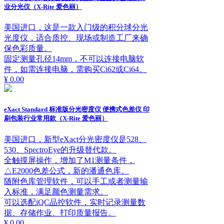
业分光仪（X-Rite 爱色丽）
美国进口，这是一款入门级的积分球分光
光度仪，适合质控、现场或制造工厂来确
保色彩质量。
固定测量孔径14mm，不可以连接电脑软
件，如需连接电脑，需购买Ci62或Ci64。
¥ 0.00
eXact Standard 标准版分光密度仪 便携式色差仪 印
刷包装行业常用款（X-Rite 爱色丽）
美国进口，新型eXact分光密度仪是528、
530、SpectroEye的升级替代款。
全触摸屏操作，增加了M1测量条件，
△E2000色差公式，新的潘通色库。
随附色库管理软件，可以手工或者测量输
入标准，满足颜色测量需求。
可以选配iQC品控软件，实时记录测量数
据、存储作业、打印质量报告。
¥ 0.00