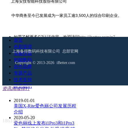
上海安技智能科技股份有限公司
中华商务至今已发展成为一家员工逾3,500人的综合印刷企业。
如需了解更多G7认证内容，欢迎访问
http://ibetter.com/g7
首页
色彩管理
首页
ꄲ
色彩管理
ꄲ
G7
ꄲ
G7客户
ꄲ
上海中华商务联合印刷
上海备得数码科技有限公司 总部官网
实验仪器
ꄴ
前一篇：
无
智能数码
Copyright © 2013-2026 iBetter.com
合作品牌
ꄲ
后一篇：
无
专题产品
技术支持
联系我们
资讯阅读排行
2019-01-01
美国X-Rite爱色丽公司发展历程
介绍
2020-05-20
1861-666-1861
爱色丽线上发布i1Pro3和i1Pro3