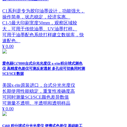
C1系列是专为胶印油墨设计，功能强大，
操作简单，状态稳定，经济实惠。
C1-5最大印刷宽度50mm，观察区域较
大，可用于传统油墨、UV油墨打样。
可用于油墨配色系统打样建立数据库，快
速配色。
¥ 0.00
爱色丽Ci7800台式分光光度仪 x-rite积分球式测色
仪 高精度色差仪可测反射透射 多孔径可切换同时测
SCI/SCE数据
美国x-rite原装进口，台式分光光度仪
长期使用性能稳定，重复性准确度高
可同时测量SCI/SCE颜色差异数值
可测量不透明、半透明和透明样品
¥ 0.00
Ci60 积分球式分光光度仪 便携式色差仪 基础款工