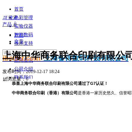
首页
끠
搜索
色彩管理
产品
ꀁ
实验仪器
智能数码
产品
文章
技术支持
知识分享
上海中华商务联合印刷有限公
ibetter.com
上海备得数码科技有限公司
新闻资讯
公司介绍
发布时间：
2019-12-17
18:24
联系我们
넶
浏览量：
0
恭喜上海中华商务联合印刷有限公司通过了G7认证！
中华商务联合印刷（香港）有限公司
是香港一家历史悠久、信誉昭