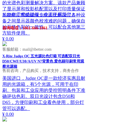
的光谱色彩测量解决方案。该款产品兼顾
了显示屏和投影机配置以及打印质量保证
ꁱ
如有需求或疑问，欢迎联系我们！
等功能，帮助成像专业人士解决了各种设
备之间显示器颜色校准难的问题，确保自
始至终色彩的一致性。可以配合其他第三
咨询电话：1861-666-1861
方软件使用。
¥ 0.00
客服邮箱：mail@ibetter.com
X-Rite Judge QC 五光源比色灯箱 可选配双日光
D50/CWF/U30/A/UV N7背景色 爱色丽印刷常用观
察光源箱
售前咨询，产品购买，技术支持，商务合作
美国进口，Judge QC是一款经济实惠且耐
用的光源箱，有5个光源，可用于在印
刷、包装和工业应用的受控照明条件下准
确评估色彩。双日光设计包含D50和
D65，方便印刷和工业看色使用，部分灯
管可以选配。
¥ 0.00