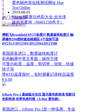
爱色丽色觉在线测试网址 Hue
2
Test Online
4
2019-08-01
5
Munsell蒙赛尔色彩大全-全光泽
热门产品推荐
6
版色号查询（M40115B色卡）
知识阅读排行
博勒飞Brookfield DV2T粘度计 数显旋转粘度计 触
屏操作200档转速连续感应 4个扭矩可选
DV2TLV/DV2TRV/DV2THA/DV2THB
美国原装进口，数显旋转粘度计
彩色触屏中英文界面，操作方便
可显示粘度，温度，剪切率，扭矩，转速
转子等
带RTD温度探针，实时测量记录样品温度
¥ 0.00
i1Basic Pro 2 基础版分光仪 显示器色彩校准 投影仪
色彩校准 色带色表扫描（X-Rite 爱色丽）
美国进口，i1Basic Pro 2是一种实惠、专业