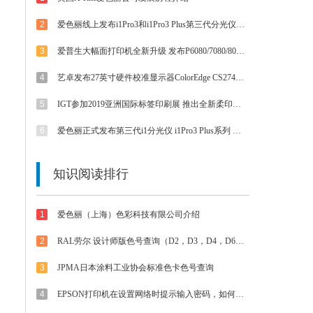
2
爱色丽线上发布i1Pro3和i1Pro3 Plus第三代分光仪 外观/速度/精度/光源等都有提升
3
爱普生大幅面打印机全新升级 发布P6080/7080/8080/9080 体验影像魅力
4
艺卓发布27英寸硬件校准显示器ColorEdge CS2740 4K UHD分辨率和Type-C接口
5
IGT参加2019亚洲国际标签印刷展 推出全新柔印标签打样方案
6
爱色丽正式发布第三代i1分光仪 i1Pro3 Plus系列 大孔径大不同
知识阅读排行
1
爱色丽（上海）色彩科技有限公司介绍
2
RAL劳尔 设计师版色号查询（D2，D3，D4，D6，D8，D9等色卡）
3
JPMA日本涂料工业协会标准色卡色号查询
4
EPSON打印机在设置网络时提示输入密码，如何解决？