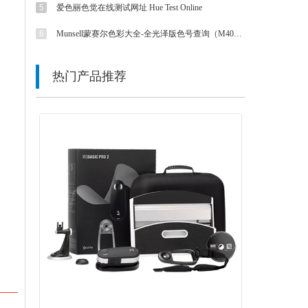
5
爱色丽色觉在线测试网址 Hue Test Online
6
Munsell蒙赛尔色彩大全-全光泽版色号查询（M40115B色卡）
热门产品推荐
넳
넲