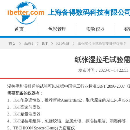
ibetter.com
上海备得数码科技有限公
首页
色彩管理
实验仪器
智
首页
ꄲ
品牌1
ꄲ
IGT
ꄲ
IGT介绍
ꄲ
纸张湿拉毛试验需要哪些仪器？
纸张湿拉毛试验
发布时间：
2020-07-14
22:53
湿拉毛和湿排斥的试验可以依据中国轻工行业标准QB/T 2896-20
需要配备的仪器有：
1、IGT印刷适性仪，推荐新款Amsterdam2，取代原先的AIC2-5和GS
2、IGT高速匀墨仪
3、IGT精量注墨器
4、IGT湿拉毛组件，包括胶辊、金属水辊、标准拉毛油、润湿件等
5、TECHKON SpectroDens分光密度仪