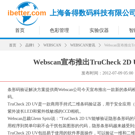
ibetter.com
上海备得数码科技有限公
首页
色彩管理
实验仪器
智
首页
ꄲ
品牌1
ꄲ
WEBSCAN
ꄲ
WEBSCAN资讯
ꄲ
Webscan宣布推出
Webscan宣布推出TruCheck
发布时间：
2012-07-09
05:00
条形码验证解决方案提供商Webscan公司今天宣布推出一款新的条
码。
TruCheck 2D UV是一款商用手持式二维条码验证器，用于安
紫外波长LED和紫外线敏感的CCD相机。
Webscan总裁Glenn Spitz说：“TruCheck 2D UV能够
用程序到简单印刷不会干扰包装图形的代码，隐形条形码越来越受到
TruCheck 2D UV包括易于使用的软件界面操作，可以验证一维