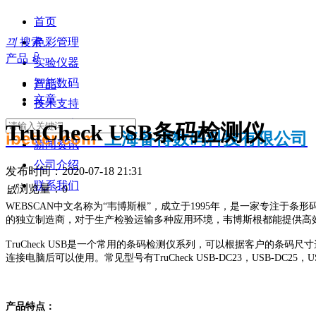
首页
끠
搜索
色彩管理
产品
ꀁ
实验仪器
智能数码
产品
文章
技术支持
知识分享
TruCheck USB条码检测仪
ibetter.com
上海备得数码科技有限公司
新闻资讯
公司介绍
发布时间：
2020-07-18
21:31
联系我们
넶
浏览量：
0
WEBSCAN中文名称为“韦博斯根”，成立于1995年，是一家专注于条
的独立制造商，对于生产检验运输多种应用环境，韦博斯根都能提供高
TruCheck USB是一个常用的条码检测仪系列，可以根据客户的条码尺寸
连接电脑后可以使用。常见型号有TruCheck USB-DC23，USB-DC25，USB
产品特点：