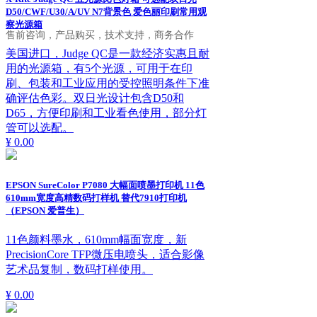
D50/CWF/U30/A/UV N7背景色 爱色丽印刷常用观
察光源箱
售前咨询，产品购买，技术支持，商务合作
美国进口，Judge QC是一款经济实惠且耐
用的光源箱，有5个光源，可用于在印
刷、包装和工业应用的受控照明条件下准
确评估色彩。双日光设计包含D50和
D65，方便印刷和工业看色使用，部分灯
管可以选配。
¥ 0.00
EPSON SureColor P7080 大幅面喷墨打印机 11色
610mm宽度高精数码打样机 替代7910打印机
（EPSON 爱普生）
11色颜料墨水，610mm幅面宽度，新
PrecisionCore TFP微压电喷头，适合影像
艺术品复制，数码打样使用。
¥ 0.00