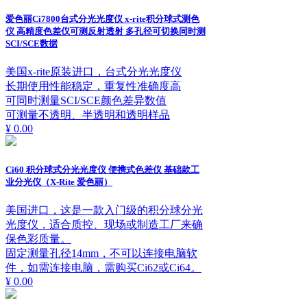
爱色丽Ci7800台式分光光度仪 x-rite积分球式测色
仪 高精度色差仪可测反射透射 多孔径可切换同时测
SCI/SCE数据
美国x-rite原装进口，台式分光光度仪
长期使用性能稳定，重复性准确度高
可同时测量SCI/SCE颜色差异数值
可测量不透明、半透明和透明样品
¥ 0.00
Ci60 积分球式分光光度仪 便携式色差仪 基础款工
业分光仪（X-Rite 爱色丽）
美国进口，这是一款入门级的积分球分光
光度仪，适合质控、现场或制造工厂来确
保色彩质量。
固定测量孔径14mm，不可以连接电脑软
件，如需连接电脑，需购买Ci62或Ci64。
¥ 0.00