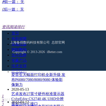
ꄴ
前一篇：
无
ꄲ
后一篇：
无
资讯阅读排行
首页
2019-01-01
色彩管理
美国X-Rite爱色丽公司发展历程
上海备得数码科技有限公司 总部官网
实验仪器
介绍
智能数码
2020-05-20
Copyright © 2013-2026 iBetter.com
合作品牌
爱色丽线上发布i1Pro3和i1Pro3
Plus第三代分光仪 外观/速度/精
专题产品
度/光源等都有提升
技术支持
2015-11-05
联系我们
爱普生大幅面打印机全新升级 发
布P6080/7080/8080/9080 体验影
像魅力
2020-05-13
艺卓发布27英寸硬件校准显示器
1
ColorEdge CS2740 4K UHD分辨
1861-666-1861
3
2022-04-12
率和Type-C接口
2