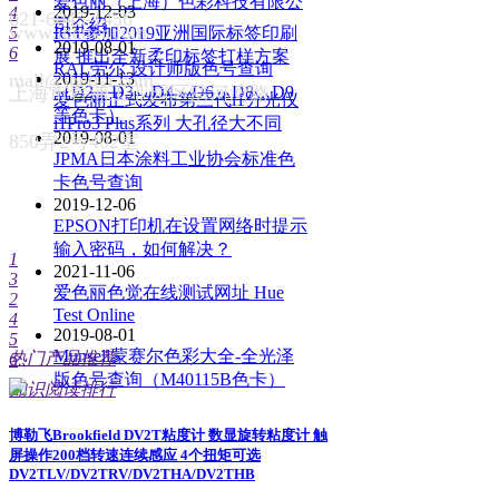
爱色丽（上海）色彩科技有限公
2019-12-03
4
021-6045-1456
司介绍
www.ibetter.com
5
IGT参加2019亚洲国际标签印刷
2019-08-01
6
展 推出全新柔印标签打样方案
RAL劳尔 设计师版色号查询
mail@ibetter.com
2019-11-13
上海市青浦工业园区清河湾路
（D2，D3，D4，D6，D8，D9
爱色丽正式发布第三代i1分光仪
等色卡）
i1Pro3 Plus系列 大孔径大不同
2019-08-01
850弄2号402室
JPMA日本涂料工业协会标准色
卡色号查询
2019-12-06
EPSON打印机在设置网络时提示
输入密码，如何解决？
1
2021-11-06
3
爱色丽色觉在线测试网址 Hue
2
Test Online
4
2019-08-01
5
Munsell蒙赛尔色彩大全-全光泽
热门产品推荐
6
版色号查询（M40115B色卡）
知识阅读排行
博勒飞Brookfield DV2T粘度计 数显旋转粘度计 触
屏操作200档转速连续感应 4个扭矩可选
DV2TLV/DV2TRV/DV2THA/DV2THB