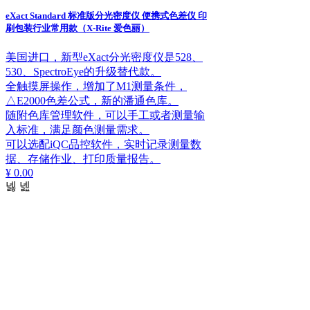
eXact Standard 标准版分光密度仪 便携式色差仪 印
刷包装行业常用款（X-Rite 爱色丽）
美国进口，新型eXact分光密度仪是528、
530、SpectroEye的升级替代款。
全触摸屏操作，增加了M1测量条件，
△E2000色差公式，新的潘通色库。
随附色库管理软件，可以手工或者测量输
入标准，满足颜色测量需求。
可以选配iQC品控软件，实时记录测量数
据、存储作业、打印质量报告。
¥ 0.00
넳
넲