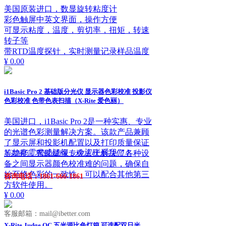
美国原装进口，数显旋转粘度计
彩色触屏中英文界面，操作方便
可显示粘度，温度，剪切率，扭矩，转速
转子等
带RTD温度探针，实时测量记录样品温度
¥ 0.00
i1Basic Pro 2 基础版分光仪 显示器色彩校准 投影仪
色彩校准 色带色表扫描（X-Rite 爱色丽）
美国进口，i1Basic Pro 2是一种实惠、专业
的光谱色彩测量解决方案。该款产品兼顾
了显示屏和投影机配置以及打印质量保证
ꁱ
如有需求或疑问，欢迎联系我们！
等功能，帮助成像专业人士解决了各种设
备之间显示器颜色校准难的问题，确保自
始至终色彩的一致性。可以配合其他第三
咨询电话：1861-666-1861
方软件使用。
¥ 0.00
客服邮箱：mail@ibetter.com
X-Rite Judge QC 五光源比色灯箱 可选配双日光