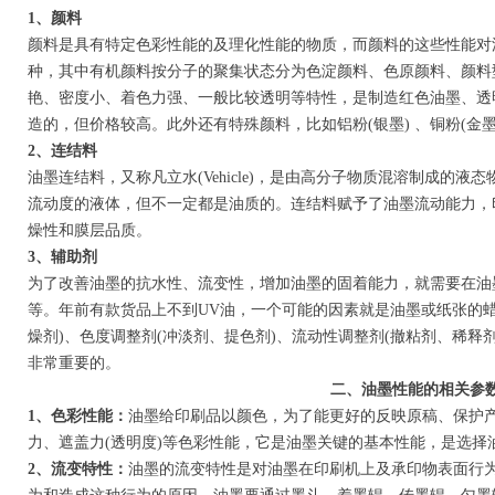
1、颜料
颜料是具有特定色彩性能的及理化性能的物质，而颜料的这些性能对
种，其中有机颜料按分子的聚集状态分为色淀颜料、色原颜料、颜料
艳、密度小、着色力强、一般比较透明等特性，是制造红色油墨、透
造的，但价格较高。此外还有特殊颜料，比如铝粉(银墨) 、铜粉(金
2、连结料
油墨连结料，又称凡立水(Vehicle)，是由高分子物质混溶制成的
流动度的液体，但不一定都是油质的。连结料赋予了油墨流动能力，
燥性和膜层品质。
3、辅助剂
为了改善油墨的抗水性、流变性，增加油墨的固着能力，就需要在油
等。年前有款货品上不到UV油，一个可能的因素就是油墨或纸张的
燥剂)、色度调整剂(冲淡剂、提色剂)、流动性调整剂(撤粘剂、稀释
非常重要的。
二、油墨性能的相关参
1、色彩性能：
油墨给印刷品以颜色，为了能更好的反映原稿、保护
力、遮盖力(透明度)等色彩性能，它是油墨关键的基本性能，是选
2、流变特性：
油墨的流变特性是对油墨在印刷机上及承印物表面行