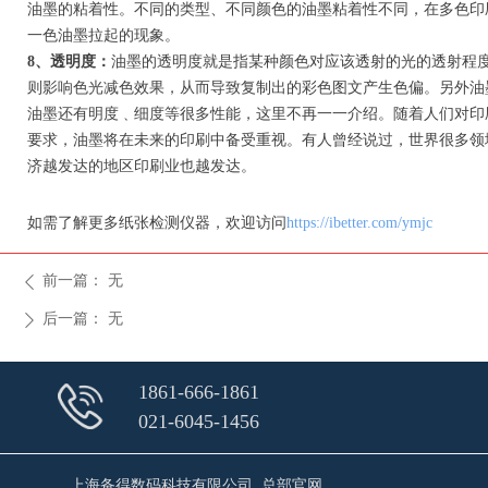
油墨的粘着性。不同的类型、不同颜色的油墨粘着性不同，在多色印
一色油墨拉起的现象。
8、透明度：
油墨的透明度就是指某种颜色对应该透射的光的透射程
则影响色光减色效果，从而导致复制出的彩色图文产生色偏。另外油
油墨还有明度﹑细度等很多性能，这里不再一一介绍。随着人们对印
要求，油墨将在未来的印刷中备受重视。有人曾经说过，世界很多领
济越发达的地区印刷业也越发达。
如需了解更多纸张检测仪器，欢迎访问
https://ibetter.com/ymjc
前一篇：
无
ꄴ
后一篇：
无
ꄲ
1861-666-1861
021-6045-1456
上海备得数码科技有限公司 总部官网