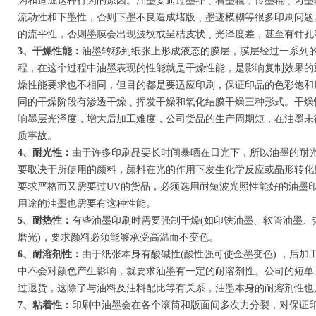
为和造成这种行为的原因。油墨要通过墨斗﹑着墨辊﹑传墨辊﹑匀墨
流动性和下墨性，否则下墨不良造成堵版﹑墨迹模糊等很多印刷问题
的流平性，否则墨膜会出现波纹或呈桔皮状﹑光泽度差，甚至有针孔
3、干燥性能：
油墨转移到纸张上形成液态的膜层，膜层经过一系列
程，在这个过程中油墨表现的性能就是干燥性能，是影响复制效果的
燥性能要求也不相同，但目的都是要适应印刷，保证印品的色彩饱和
同的干燥阶段有渗透干燥﹑挥发干燥和氧化结膜干燥三种形式。干燥
响墨层光泽度，增大后加工难度，公司货品的生产周期短，在油墨未
质事故。
4、耐光性：
由于许多印刷品要长时间暴晒在日光下，所以油墨的耐
要取决于所使用的颜料，颜料在光的作用下发生化学反应或晶形转化
要求严格而又需要过UV的货品，必须选用耐短波光照性能好的油墨
用途的油墨也需要有这种性能。
5、耐热性：
有些油墨印刷时需要强制干燥(如印铁油墨、软管油墨、
磨光)，要求颜料必须能够承受高温而不变色。
6、耐溶剂性：
由于纸张本身有酸碱性(酸性强可使金墨变色) ，后
中不会对颜色产生影响，就要求油墨有一定的耐溶剂性。公司的短单
过退货，这除了与油料及油料配比等有关系，油墨本身的耐溶剂性也
7、粘着性：
印刷中油墨会在各个滚筒和版面间多次力分裂，对保证