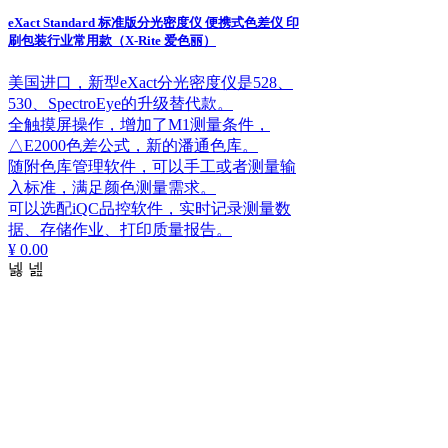
eXact Standard 标准版分光密度仪 便携式色差仪 印
刷包装行业常用款（X-Rite 爱色丽）
美国进口，新型eXact分光密度仪是528、
530、SpectroEye的升级替代款。
全触摸屏操作，增加了M1测量条件，
△E2000色差公式，新的潘通色库。
随附色库管理软件，可以手工或者测量输
入标准，满足颜色测量需求。
可以选配iQC品控软件，实时记录测量数
据、存储作业、打印质量报告。
¥ 0.00
넳
넲