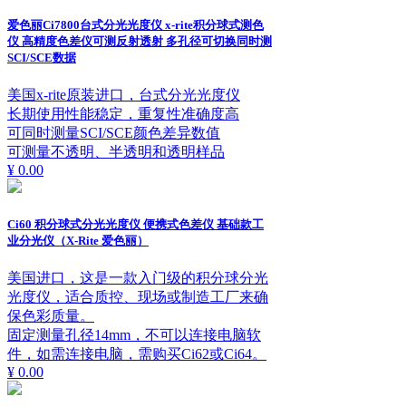
爱色丽Ci7800台式分光光度仪 x-rite积分球式测色
仪 高精度色差仪可测反射透射 多孔径可切换同时测
SCI/SCE数据
美国x-rite原装进口，台式分光光度仪
长期使用性能稳定，重复性准确度高
可同时测量SCI/SCE颜色差异数值
可测量不透明、半透明和透明样品
¥ 0.00
Ci60 积分球式分光光度仪 便携式色差仪 基础款工
业分光仪（X-Rite 爱色丽）
美国进口，这是一款入门级的积分球分光
光度仪，适合质控、现场或制造工厂来确
保色彩质量。
固定测量孔径14mm，不可以连接电脑软
件，如需连接电脑，需购买Ci62或Ci64。
¥ 0.00