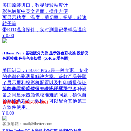
美国原装进口，数显旋转粘度计
彩色触屏中英文界面，操作方便
可显示粘度，温度，剪切率，扭矩，转速
转子等
带RTD温度探针，实时测量记录样品温度
¥ 0.00
i1Basic Pro 2 基础版分光仪 显示器色彩校准 投影仪
色彩校准 色带色表扫描（X-Rite 爱色丽）
美国进口，i1Basic Pro 2是一种实惠、专业
的光谱色彩测量解决方案。该款产品兼顾
了显示屏和投影机配置以及打印质量保证
ꁱ
如有需求或疑问，欢迎联系我们！
等功能，帮助成像专业人士解决了各种设
备之间显示器颜色校准难的问题，确保自
始至终色彩的一致性。可以配合其他第三
咨询电话：1861-666-1861
方软件使用。
¥ 0.00
客服邮箱：mail@ibetter.com
X-Rite Judge QC 五光源比色灯箱 可选配双日光