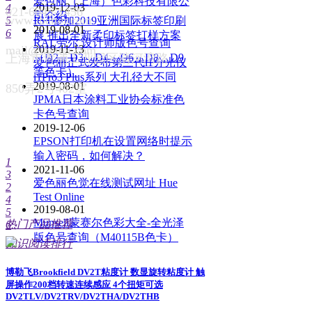
爱色丽（上海）色彩科技有限公
2019-12-03
4
021-6045-1456
司介绍
www.ibetter.com
5
IGT参加2019亚洲国际标签印刷
2019-08-01
6
展 推出全新柔印标签打样方案
RAL劳尔 设计师版色号查询
mail@ibetter.com
2019-11-13
上海市青浦工业园区清河湾路
（D2，D3，D4，D6，D8，D9
爱色丽正式发布第三代i1分光仪
等色卡）
i1Pro3 Plus系列 大孔径大不同
2019-08-01
850弄2号402室
JPMA日本涂料工业协会标准色
卡色号查询
2019-12-06
EPSON打印机在设置网络时提示
输入密码，如何解决？
1
2021-11-06
3
爱色丽色觉在线测试网址 Hue
2
Test Online
4
2019-08-01
5
Munsell蒙赛尔色彩大全-全光泽
热门产品推荐
6
版色号查询（M40115B色卡）
知识阅读排行
博勒飞Brookfield DV2T粘度计 数显旋转粘度计 触
屏操作200档转速连续感应 4个扭矩可选
DV2TLV/DV2TRV/DV2THA/DV2THB