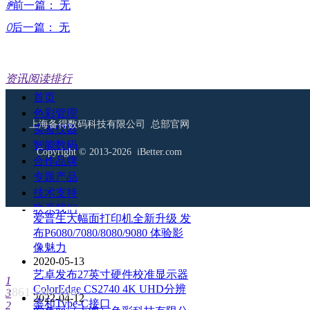
ꄴ
前一篇：
无
ꄲ
后一篇：
无
资讯阅读排行
首页
2019-01-01
色彩管理
美国X-Rite爱色丽公司发展历程
上海备得数码科技有限公司 总部官网
实验仪器
介绍
智能数码
2020-05-20
Copyright © 2013-2026 iBetter.com
合作品牌
爱色丽线上发布i1Pro3和i1Pro3
Plus第三代分光仪 外观/速度/精
专题产品
度/光源等都有提升
技术支持
2015-11-05
联系我们
爱普生大幅面打印机全新升级 发
布P6080/7080/8080/9080 体验影
像魅力
2020-05-13
艺卓发布27英寸硬件校准显示器
1
ColorEdge CS2740 4K UHD分辨
1861-666-1861
3
2022-04-12
率和Type-C接口
2