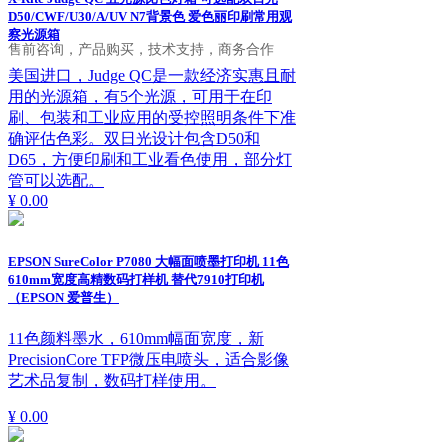
D50/CWF/U30/A/UV N7背景色 爱色丽印刷常用观
察光源箱
售前咨询，产品购买，技术支持，商务合作
美国进口，Judge QC是一款经济实惠且耐
用的光源箱，有5个光源，可用于在印
刷、包装和工业应用的受控照明条件下准
确评估色彩。双日光设计包含D50和
D65，方便印刷和工业看色使用，部分灯
管可以选配。
¥ 0.00
EPSON SureColor P7080 大幅面喷墨打印机 11色
610mm宽度高精数码打样机 替代7910打印机
（EPSON 爱普生）
11色颜料墨水，610mm幅面宽度，新
PrecisionCore TFP微压电喷头，适合影像
艺术品复制，数码打样使用。
¥ 0.00