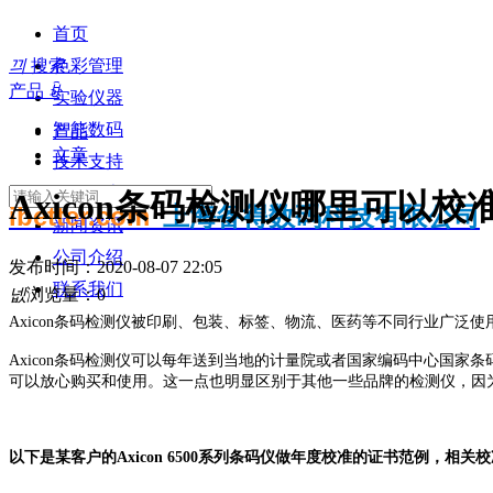
首页
끠
搜索
色彩管理
产品
ꀁ
实验仪器
智能数码
产品
文章
技术支持
知识分享
Axicon条码检测仪哪里可以校
ibetter.com
上海备得数码科技有限公司
新闻资讯
公司介绍
发布时间：
2020-08-07
22:05
联系我们
넶
浏览量：
0
Axicon条码检测仪被印刷、包装、标签、物流、医药等不同行业广泛
Axicon条码检测仪可以每年送到当地的计量院或者国家编码中心国家
可以放心购买和使用。这一点也明显区别于其他一些品牌的检测仪，因
以下是某客户的Axicon 6500系列条码仪做年度校准的证书范例，相