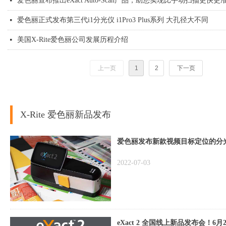
爱色丽宣布推出eXact Auto-Scan产品，助您实现比手动扫描更快
넷
爱色丽正式发布第三代i1分光仪 i1Pro3 Plus系列 大孔径大不同
넷
美国X-Rite爱色丽公司发展历程介绍
넷
上一页
1
2
下一页
X-Rite 爱色丽新品发布
爱色丽发布新款视频目标定位的分光光度
2022-07-03
eXact 2 全国线上新品发布会！6