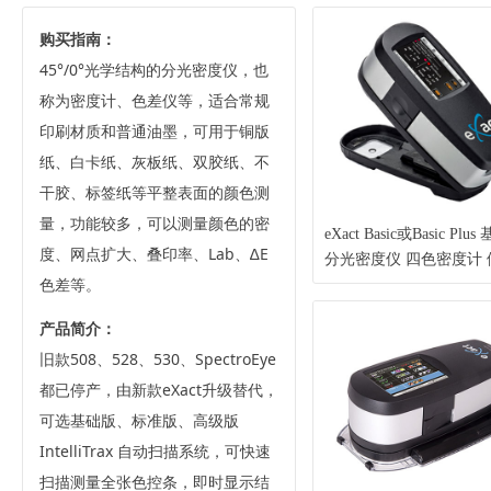
购买指南：
45°/0°光学结构的分光密度仪，也
称为密度计、色差仪等，适合常规
印刷材质和普通油墨，可用于铜版
纸、白卡纸、灰板纸、双胶纸、不
干胶、标签纸等平整表面的颜色测
量，功能较多，可以测量颜色的密
eXact Basic或Basic Plu
度、网点扩大、叠印率、Lab、∆E
分光密度仪 四色密度计 
色差等。
色差仪（X-Rite 爱色丽
产品简介：
旧款508、528、530、SpectroEye
都已停产，由新款eXact升级替代，
可选基础版、标准版、高级版
IntelliTrax 自动扫描系统，可快速
扫描测量全张色控条，即时显示结