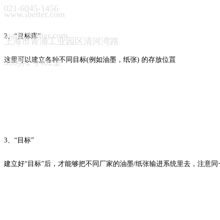
021-6045-1456
www.ibetter.com
mail@ibetter.com
2、“目标库”
上海市青浦工业园区清河湾路
这里可以建立各种不同目标(例如油墨，纸张) 的存放位罝
850弄2号402室
3、“目标”
建立好“目标”后，才能够把不同厂家的油墨/纸张输进系统里去，注意