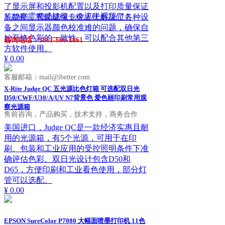
了显示屏和投影机配置以及打印质量保证
ꁱ
如有需求或疑问，欢迎联系我们！
等功能，帮助成像专业人士解决了各种设
备之间显示器颜色校准难的问题，确保自
始至终色彩的一致性。可以配合其他第三
咨询电话：1861-666-1861
方软件使用。
¥ 0.00
客服邮箱：mail@ibetter.com
X-Rite Judge QC 五光源比色灯箱 可选配双日光
D50/CWF/U30/A/UV N7背景色 爱色丽印刷常用观
察光源箱
售前咨询，产品购买，技术支持，商务合作
美国进口，Judge QC是一款经济实惠且耐
用的光源箱，有5个光源，可用于在印
刷、包装和工业应用的受控照明条件下准
确评估色彩。双日光设计包含D50和
D65，方便印刷和工业看色使用，部分灯
管可以选配。
¥ 0.00
EPSON SureColor P7080 大幅面喷墨打印机 11色