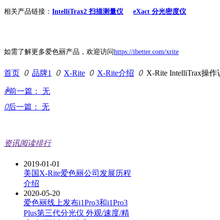
相关产品链接：
IntelliTrax2 扫描测量仪
eXact 分光密度仪
如需了解更多爱色丽产品，欢迎访问
https://ibetter.com/xrite
首页
ꄲ
品牌1
ꄲ
X-Rite
ꄲ
X-Rite介绍
ꄲ
X-Rite IntelliT
ꄴ
前一篇：
无
ꄲ
后一篇：
无
资讯阅读排行
2019-01-01
美国X-Rite爱色丽公司发展历程
介绍
2020-05-20
爱色丽线上发布i1Pro3和i1Pro3
Plus第三代分光仪 外观/速度/精