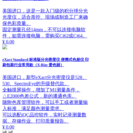
美国进口，这是一款入门级的积分球分光
光度仪，适合质控、现场或制造工厂来确
保色彩质量。
固定测量孔径14mm，不可以连接电脑软
件，如需连接电脑，需购买Ci62或Ci64。
¥ 0.00
eXact Standard 标准版分光密度仪 便携式色差仪 印
刷包装行业常用款（X-Rite 爱色丽）
美国进口，新型eXact分光密度仪是528、
530、SpectroEye的升级替代款。
全触摸屏操作，增加了M1测量条件，
△E2000色差公式，新的潘通色库。
随附色库管理软件，可以手工或者测量输
入标准，满足颜色测量需求。
可以选配iQC品控软件，实时记录测量数
据、存储作业、打印质量报告。
¥ 0.00
넳
넲