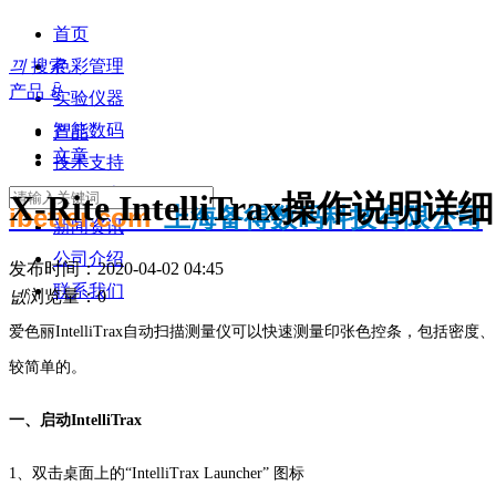
首页
끠
搜索
色彩管理
产品
ꀁ
实验仪器
智能数码
产品
文章
技术支持
知识分享
X-Rite IntelliTrax操作说
ibetter.com
上海备得数码科技有限公司
新闻资讯
公司介绍
发布时间：
2020-04-02
04:45
联系我们
넶
浏览量：
0
爱色丽IntelliTrax自动扫描测量仪可以快速测量印张色控条，包括
较简单的。
一、启动IntelliTrax
1、双击桌面上的“IntelliTrax Launcher” 图标