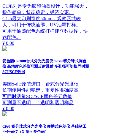
C1系列是专为胶印油墨设计，功能强大，
操作简单，状态稳定，经济实惠。
C1-5最大印刷宽度50mm，观察区域较
大，可用于传统油墨、UV油墨打样。
可用于油墨配色系统打样建立数据库，快
速配色。
¥ 0.00
爱色丽Ci7800台式分光光度仪 x-rite积分球式测色
仪 高精度色差仪可测反射透射 多孔径可切换同时测
SCI/SCE数据
美国x-rite原装进口，台式分光光度仪
长期使用性能稳定，重复性准确度高
可同时测量SCI/SCE颜色差异数值
可测量不透明、半透明和透明样品
¥ 0.00
Ci60 积分球式分光光度仪 便携式色差仪 基础款工
业分光仪（X-Rite 爱色丽）