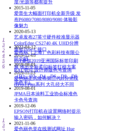
度/光源等都有提升
2015-11-05
爱普生大幅面打印机全新升级 发
布P6080/7080/8080/9080 体验影
像魅力
2020-05-13
艺卓发布27英寸硬件校准显示器
1
ColorEdge CS2740 4K UHD分辨
3
2022-04-12
率和Type-C接口
2
爱色丽（上海）色彩科技有限公
2019-12-03
4
司介绍
5
IGT参加2019亚洲国际标签印刷
2019-08-01
6
展 推出全新柔印标签打样方案
RAL劳尔 设计师版色号查询
2019-11-13
（D2，D3，D4，D6，D8，D9
爱色丽正式发布第三代i1分光仪
等色卡）
i1Pro3 Plus系列 大孔径大不同
2019-08-01
JPMA日本涂料工业协会标准色
卡色号查询
2019-12-06
EPSON打印机在设置网络时提示
输入密码，如何解决？
1
2021-11-06
3
爱色丽色觉在线测试网址 Hue
2