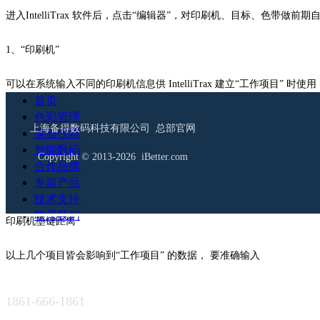
进入IntelliTrax 软件后，点击“编辑器”，对印刷机、目标、色带做前
1、“印刷机”
可以在系统输入不同的印刷机信息供 IntelliTrax 建立“工作项目” 时使
首页
色彩管理
印刷机属性(双面，单面，或其他印刷)
上海备得数码科技有限公司 总部官网
实验仪器
智能数码
印刷机颜色单元数量
Copyright © 2013-2026 iBetter.com
合作品牌
专题产品
印刷机墨键数量
技术支持
联系我们
印刷机墨键距离
以上几个项目皆会影响到“工作项目” 的数据， 要准确输入
1861-666-1861