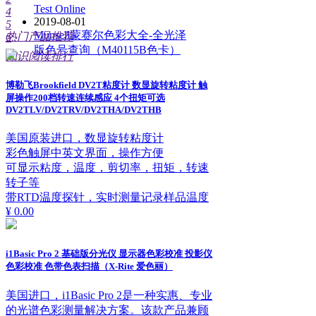
Test Online
4
2019-08-01
5
Munsell蒙赛尔色彩大全-全光泽
热门产品推荐
6
版色号查询（M40115B色卡）
知识阅读排行
博勒飞Brookfield DV2T粘度计 数显旋转粘度计 触
屏操作200档转速连续感应 4个扭矩可选
DV2TLV/DV2TRV/DV2THA/DV2THB
美国原装进口，数显旋转粘度计
彩色触屏中英文界面，操作方便
可显示粘度，温度，剪切率，扭矩，转速
转子等
带RTD温度探针，实时测量记录样品温度
¥ 0.00
i1Basic Pro 2 基础版分光仪 显示器色彩校准 投影仪
色彩校准 色带色表扫描（X-Rite 爱色丽）
美国进口，i1Basic Pro 2是一种实惠、专业
的光谱色彩测量解决方案。该款产品兼顾