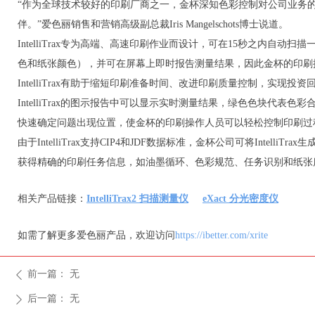
“作为全球技术较好的印刷厂商之一，金杯深知色彩控制对公司业务
伴。”爱色丽销售和营销高级副总裁Iris Mangelschots博士说道。
IntelliTrax专为高端、高速印刷作业而设计，可在15秒之内自
色和纸张颜色），并可在屏幕上即时报告测量结果，因此金杯的印刷
IntelliTrax有助于缩短印刷准备时间、改进印刷质量控制，实现投
IntelliTrax的图示报告中可以显示实时测量结果，绿色色块代表色彩合
快速确定问题出现位置，使金杯的印刷操作人员可以轻松控制印刷过
由于IntelliTrax支持CIP4和JDF数据标准，金杯公司可将Intel
获得精确的印刷任务信息，如油墨循环、色彩规范、任务识别和纸张
相关产品链接：
IntelliTrax2 扫描测量仪
eXact 分光密度仪
如需了解更多爱色丽产品，欢迎访问
https://ibetter.com/xrite
前一篇：
无
ꄴ
后一篇：
无
ꄲ