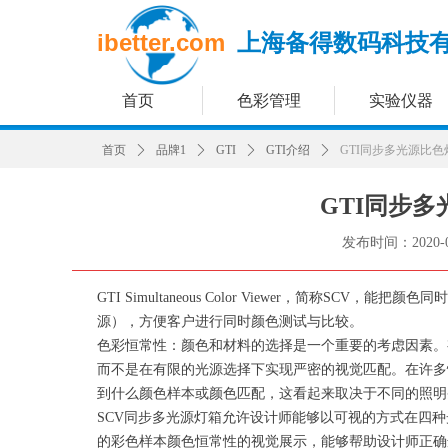
ibetter.com
上海备得数码科技
首页
色彩管理
实验仪器
首页
ꄲ
品牌1
ꄲ
GTI
ꄲ
GTI介绍
ꄲ
GTI同步多光源比色
GTI同步多
发布时间：
2020-
GTI Simultaneous Color Viewer，简称S
源），方便客户进行同时颜色测试与比较。
色彩恒常性：颜色和材料的选择是一个重要的考虑因素。
而不是在有限的光源选择下实现严密的视觉匹配。在许多
到什么颜色样本或颜色匹配，这看起来取决于不同的照明
SCV同步多光源灯箱允许设计师能够以可视的方式在四
的彩色样本颜色恒常性的视觉展示，能够帮助设计师正确