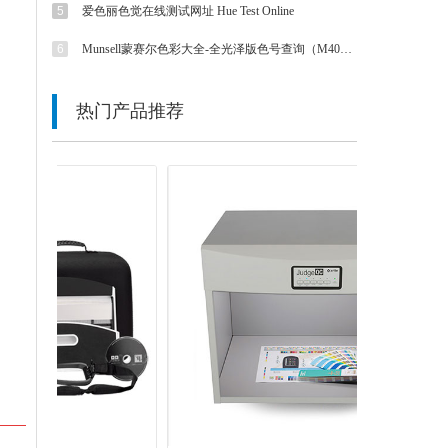
5
爱色丽色觉在线测试网址 Hue Test Online
6
Munsell蒙赛尔色彩大全-全光泽版色号查询（M40115B色卡）
热门产品推荐
넳
넲