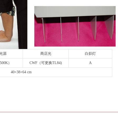
D光源
商店光
白炽灯
500K）
CWF（可更换TL84)
A
40×38×64 cm