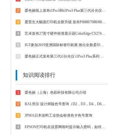
2
爱色丽线上发布i1Pro3和i1Pro3 Plus第三代分光仪 外观/速度/精度/光源等都有提升
3
爱普生大幅面打印机全新升级 发布P6080/7080/8080/9080 体验影像魅力
4
艺卓发布27英寸硬件校准显示器ColorEdge CS2740 4K UHD分辨率和Type-C接口
5
IGT参加2019亚洲国际标签印刷展 推出全新柔印标签打样方案
6
爱色丽正式发布第三代i1分光仪 i1Pro3 Plus系列 大孔径大不同
知识阅读排行
1
爱色丽（上海）色彩科技有限公司介绍
2
RAL劳尔 设计师版色号查询（D2，D3，D4，D6，D8，D9等色卡）
3
JPMA日本涂料工业协会标准色卡色号查询
4
EPSON打印机在设置网络时提示输入密码，如何解决？