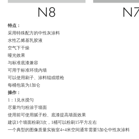
特点：
采用特殊配方的中性灰涂料
水性乙烯基乳胶液
空气下干燥
哑光效果
与标准底漆兼容
可用于标准环境内墙
可以使用刷子、涂料辊或喷枪
每桶包装为1加仑
操作：
1：1兑水搅匀
尽量均匀粉涂于墙面
使用前可使用腻子粉、底漆提高墙面效果
建议1个墙面粉刷3次，1桶可以粉刷15平方左右
一个典型的图像质量实验室4×4米空间通常需要5加仑中性灰涂料