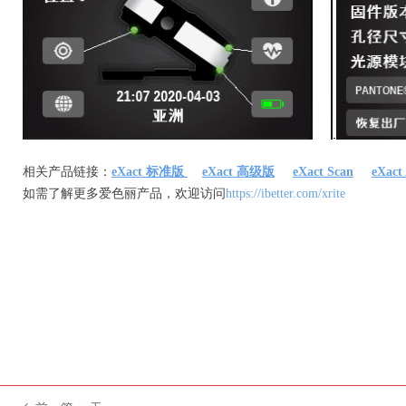
相关产品链接：
eXact 标准版
eXact 高级版
eXact Scan
eXact
如需了解更多爱色丽产品，欢迎访问
https://ibetter.com/xrite