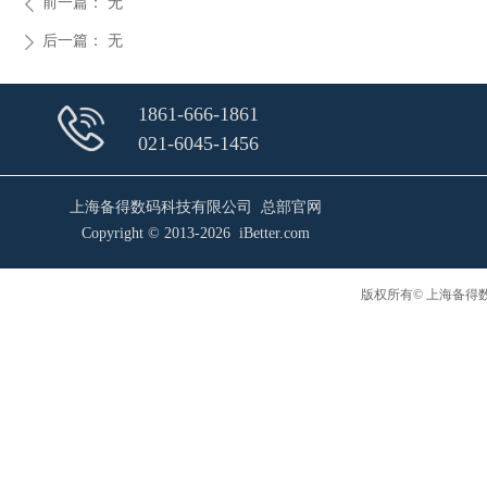
前一篇：
无
ꄴ
后一篇：
无
ꄲ
1861-666-1861
021-6045-1456
上海备得数码科技有限公司 总部官网
Copyright © 2013-2026 iBetter.com
版权所有© 上海备得