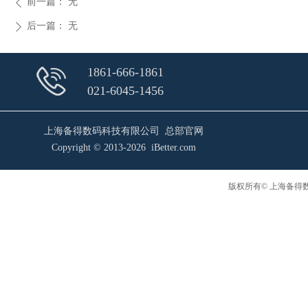
前一篇：
无
ꄴ
后一篇：
无
ꄲ
1861-666-1861
021-6045-1456
上海备得数码科技有限公司 总部官网
Copyright © 2013-2026 iBetter.com
版权所有© 上海备得